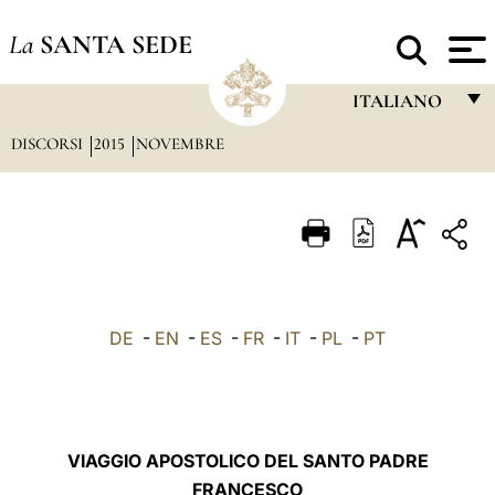
La
SANTA SEDE
ITALIANO
DISCORSI
2015
NOVEMBRE
FRANÇAIS
ENGLISH
ITALIANO
PORTUGUÊS
ESPAÑOL
DE
-
EN
-
ES
-
FR
-
IT
-
PL
-
PT
DEUTSCH
POLSKI
العربيّة
VIAGGIO APOSTOLICO DEL SANTO PADRE
FRANCESCO
中文