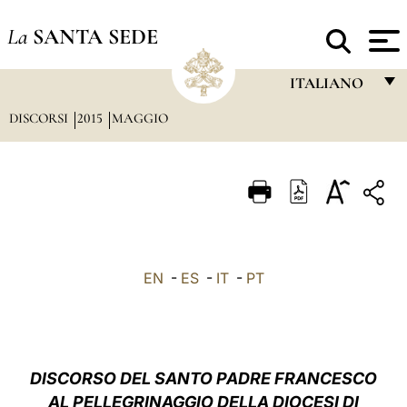
La
SANTA SEDE
ITALIANO
DISCORSI
2015
MAGGIO
FRANÇAIS
ENGLISH
ITALIANO
PORTUGUÊS
ESPAÑOL
EN
-
ES
-
IT
-
PT
DEUTSCH
POLSKI
العربيّة
DISCORSO DEL SANTO PADRE FRANCESCO
AL PELLEGRINAGGIO DELLA DIOCESI DI
中文