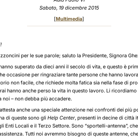
Sabato, 19 dicembre 2015
[
Multimedia
]
!
oncini per le sue parole; saluto la Presidente, Signora Ghezzi
 hanno superato da dieci anni il secolo di vita, e questo è pri
nche occasione per ringraziare tante persone che hanno lavor
rritorio non facile, che richiede molta fatica sia nella fase di p
ai hanno anche perso la vita in questo lavoro. Li ricordiamo 
a noi – non debba più accadere.
e attesta anche una speciale attenzione nei confronti dei più po
Una di queste sono gli
Help Center
, presenti in decine di città i
li Enti Locali e il Terzo Settore. Sono “sportelli-antenna”, che
assistenza. Tutti noi avremmo bisogno di queste antenne, che