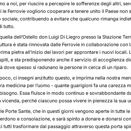
no a noi, per riuscire a percepire le sofferenze degli altri, se
 le Ferrovie vogliono cooperare a tenere unito il Paese non s
sociale, contribuendo a evitare che qualcuno rimanga indietro
i tutto.
 quella dell’Ostello don Luigi Di Liegro presso la Stazione Te
ruttura è stata rinnovata dalle Ferrovie in collaborazione con
ima pietra all’inizio dei lavori per approntare i nuovi locali. 
piti, e sta predisponendo anche il servizio di accoglienza d
ttà dove spesso si radunano le persone in cerca di un riparo.
poco, ci insegni anzitutto questo, e imprima nella nostra ment
era medicina per l’uomo - quante guarigioni fa una carezza m
 bisogno. Essa fluisce in modo continuo e sovrabbondante 
a vicenda, perché ciascuno possa vivere in pienezza la sua u
e Porte Sante, che in questi giorni vengono aperte in tutte le
erdono e consolazione, e sarà spinto a donare e donarsi con 
ci tutti trasformare dal passaggio attraverso questa porta spi