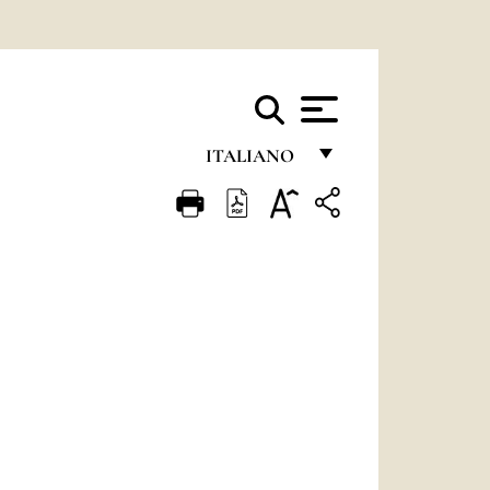
ITALIANO
FRANÇAIS
ENGLISH
ITALIANO
PORTUGUÊS
ESPAÑOL
DEUTSCH
POLSKI