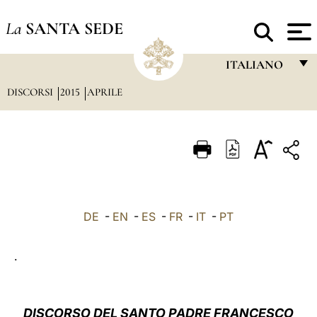
La
SANTA SEDE
ITALIANO
DISCORSI
2015
APRILE
FRANÇAIS
ENGLISH
ITALIANO
PORTUGUÊS
ESPAÑOL
DE
-
EN
-
ES
-
FR
-
IT
-
PT
DEUTSCH
.
POLSKI
العربيّة
DISCORSO DEL SANTO PADRE FRANCESCO
中文