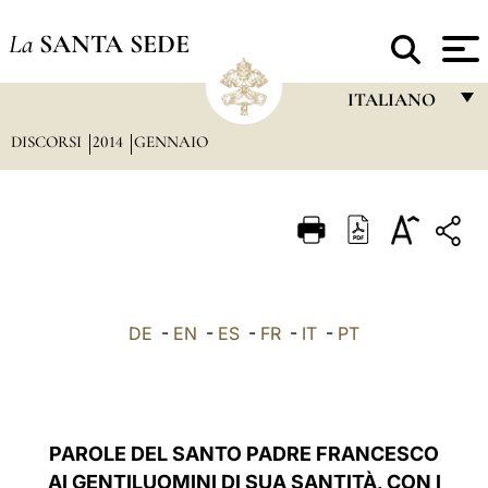
La
SANTA SEDE
ITALIANO
DISCORSI
2014
GENNAIO
FRANÇAIS
ENGLISH
ITALIANO
PORTUGUÊS
ESPAÑOL
DE
-
EN
-
ES
-
FR
-
IT
-
PT
DEUTSCH
POLSKI
العربيّة
PAROLE DEL SANTO PADRE FRANCESCO
AI GENTILUOMINI DI SUA SANTITÀ, CON I
中文