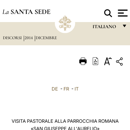
La
SANTA SEDE
ITALIANO
DISCORSI
2014
DICEMBRE
FRANÇAIS
ENGLISH
ITALIANO
PORTUGUÊS
ESPAÑOL
DE
-
FR
-
IT
DEUTSCH
POLSKI
العربيّة
VISITA PASTORALE ALLA PARROCCHIA ROMANA
«SAN GIUSEPPE ALL'AURELIO»
中文