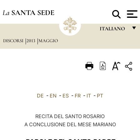
La
SANTA SEDE
ITALIANO
DISCORSI
2013
MAGGIO
FRANÇAIS
ENGLISH
ITALIANO
PORTUGUÊS
ESPAÑOL
DE
-
EN
-
ES
-
FR
-
IT
-
PT
DEUTSCH
POLSKI
RECITA DEL SANTO ROSARIO
A CONCLUSIONE DEL MESE MARIANO
العربيّة
中文