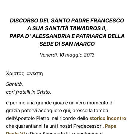
LATINE
DISCORSO D
EL SANTO PADRE FRANCESCO
A SUA SANTITÀ TAWADROS II,
PAPA D' ALESSANDRIA E PATRIARCA DELLA
SEDE DI SAN MARCO
Venerdì, 10 maggio 2013
Χριστός ανέστη
Santità,
cari fratelli in Cristo,
è per me una grande gioia e un vero momento di
grazia potervi accogliere qui, presso la tomba
dell’Apostolo Pietro, nel ricordo dello
storico incontro
che quarant’anni fa unì i nostri Predecessori,
Papa
Paolo VI
e Papa Shenouda III, recentemente