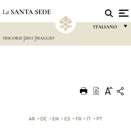
La
SANTA SEDE
ITALIANO
DISCORSI
2013
MAGGIO
FRANÇAIS
ENGLISH
ITALIANO
PORTUGUÊS
ESPAÑOL
DEUTSCH
POLSKI
العربيّة
AR
-
DE
-
EN
-
ES
-
FR
-
IT
-
PT
中文