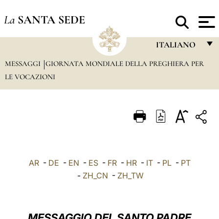
La
SANTA SEDE
ITALIANO
MESSAGGI
GIORNATA MONDIALE DELLA PREGHIERA PER
FRANÇAIS
LE VOCAZIONI
ENGLISH
ITALIANO
PORTUGUÊS
ESPAÑOL
DEUTSCH
AR
-
DE
-
EN
-
ES
-
FR
-
HR
-
IT
-
PL
-
PT
-
ZH_CN
-
ZH_TW
POLSKI
العربيّة
MESSAGGIO DEL SANTO PADRE
中文