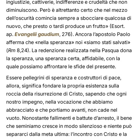
ingiustizie, cattiverie, indifferenze e crudeltà che non
diminuiscono. Però è altrettanto certo che nel mezzo
dell’oscurità comincia sempre a sbocciare qualcosa di
nuovo, che presto o tardi produce un frutto» (Esort.
ap.
Evangelii gaudium
, 276). Ancora l’apostolo Paolo
afferma che «nella speranza» noi «siamo stati salvati»
(
Rm
8,24). La redenzione realizzata nella Pasqua dona
la speranza, una speranza certa, affidabile, con la
quale possiamo affrontare le sfide del presente.
Essere pellegrini di speranza e costruttori di pace,
allora, significa fondare la propria esistenza sulla
roccia della risurrezione di Cristo, sapendo che ogni
nostro impegno, nella vocazione che abbiamo
abbracciato e che portiamo avanti, non cade nel
vuoto. Nonostante fallimenti e battute d’arresto, il bene
che seminiamo cresce in modo silenzioso e niente può
separarci dalla meta ultima: l’incontro con Cristo e la