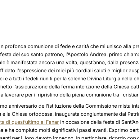
 in profonda comunione di fede e carità che mi unisco alla pr
 festa del suo santo patrono, l’Apostolo Andrea, primo chiama
uale è manifestata ancora una volta, quest’anno, dalla presen
fidato l’espressione dei miei più cordiali saluti e miglior ausp
 e a tutti i fedeli riuniti per la solenne Divina Liturgia nella 
metto l’assicurazione della ferma intenzione della Chiesa cat
lavorare per il ripristino della piena comunione tra i cristia
imo anniversario dell’istituzione della Commissione mista int
ca e la Chiesa ortodossa, inaugurata congiuntamente dal Patri
ita di quest’ultimo al Fanar
in occasione della festa di Sant’And
e ha compiuto molti significativi passi avanti. Esprimo perta
esenti per il loro devoto impegno. In particolare, ricordo con g