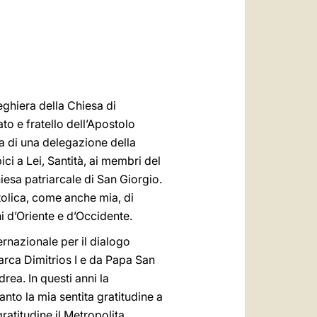
العربيّة
中文
LATINE
eghiera della Chiesa di
to e fratello dell’Apostolo
za di una delegazione della
ici a Lei, Santità, ai membri del
chiesa patriarcale di San Giorgio.
tolica, come anche mia, di
ni d’Oriente e d’Occidente.
ernazionale per il dialogo
arca Dimitrios I e da Papa San
rea. In questi anni la
nto la mia sentita gratitudine a
ratitudine il Metropolita