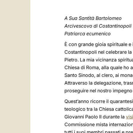
A Sua Santità Bartolomeo
Arcivescovo di Costantinopoli
Patriarca ecumenico
È con grande gioia spirituale e
Costantinopoli nel celebrare la
Pietro. La mia vicinanza spirit
Chiesa di Roma, alla quale ho af
Santo Sinodo, al clero, ai monaci
Attraverso la delegazione, tras
proseguire nel nostro impegno a 
Quest’anno ricorre il quarantes
teologico tra la Chiesa cattoli
Giovanni Paolo II durante la
vis
Commissione mista internazional
tutti i suoi membri passati e pr