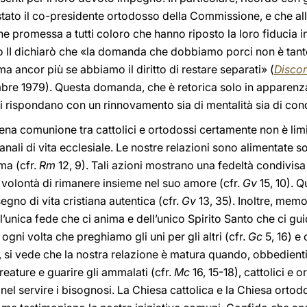
 stato il co-presidente ortodosso della Commissione, e che all
e promessa a tutti coloro che hanno riposto la loro fiducia in 
o II dichiarò che «la domanda che dobbiamo porci non è tan
ma ancor più se abbiamo il diritto di restare separati» (
Discor
bre 1979). Questa domanda, che è retorica solo in apparenza,
eli rispondano con un rinnovamento sia di mentalità sia di con
piena comunione tra cattolici e ortodossi certamente non è lim
nali di vita ecclesiale. Le nostre relazioni sono alimentate s
ima (cfr.
Rm
12, 9). Tali azioni mostrano una fedeltà condivisa
 volontà di rimanere insieme nel suo amore (cfr.
Gv
15, 10). Q
segno di vita cristiana autentica (cfr.
Gv
13, 35). Inoltre, memo
ll’unica fede che ci anima e dell’unico Spirito Santo che ci gui
ogni volta che preghiamo gli uni per gli altri (cfr.
Gc
5, 16) 
ne, si vede che la nostra relazione è matura quando, obbedient
creature e guarire gli ammalati (cfr.
Mc
16, 15-18), cattolici e
el servire i bisognosi. La Chiesa cattolica e la Chiesa ortod