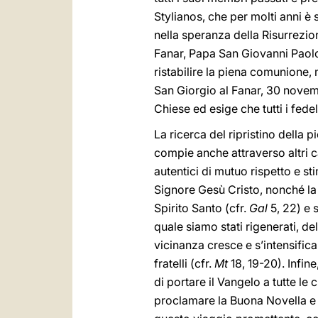
Stylianos, che per molti anni è
nella speranza della Risurrezion
Fanar, Papa San Giovanni Paol
ristabilire la piena comunione, 
San Giorgio al Fanar, 30 novem
Chiese ed esige che tutti i fed
La ricerca del ripristino della 
compie anche attraverso altri ca
autentici di mutuo rispetto e st
Signore Gesù Cristo, nonché la
Spirito Santo (cfr.
Gal
5, 22) e 
quale siamo stati rigenerati, de
vicinanza cresce e s’intensifica 
fratelli (cfr.
Mt
18, 19-20). Infi
di portare il Vangelo a tutte le 
proclamare la Buona Novella e n