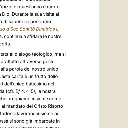
’inizio di quest’anno è morto
Dio. Durante la sua visita al
to di sapere se possiamo
so a Sua Santità Dimitrios I
,
 continua a sfidare le nostre
dotta.
itata al dialogo teologico, ma si
oprattutto attraverso gesti
 alla parola del nostro unico
uesta carità è un frutto dello
ri dell’unico battesimo nel
da (cfr.
Ef
4, 4-5), la nostra
e che preghiamo insieme come
i al mandato del Cristo Risorto
 ortodossi lavorano insieme nel
ossa si sono già imbarcate in