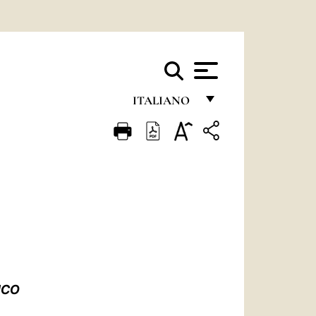
ITALIANO
FRANÇAIS
ENGLISH
ITALIANO
PORTUGUÊS
ESPAÑOL
DEUTSCH
ICO
POLSKI