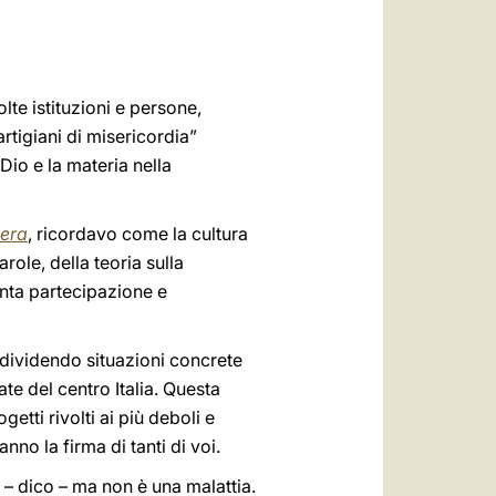
العربيّة
中文
LATINE
te istituzioni e persone,
“artigiani di misericordia”
Dio e la materia nella
sera
, ricordavo come la cultura
role, della teoria sulla
venta partecipazione e
ndividendo situazioni concrete
te del centro Italia. Questa
tti rivolti ai più deboli e
nno la firma di tanti di voi.
 – dico – ma non è una malattia.