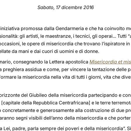
Sabato, 17 dicembre 2016
iniziativa promossa dalla Gendarmeria e che ha coinvolto mol
alità: gli artisti, le maestranze, i tecnici, gli operai... Tutti 
ccasioni, le opere di misericordia che trovano l’ispiratore in 
late da mani e dai cuori di uomini e di donne.
dinario, consegnando la Lettera apostolica
Misericordia et mi
a preghiera assidua e come, per vincere la tentazione delle pa
ormare la misericordia nella vita di tutti i giorni, vita che di
’orizzonte del Giubileo della misericordia partecipando e co
[capitale della Repubblica Centrafricana] e le terre terremota
do concretamente e generosamente alla costruzione di due proge
saranno segni visibili dell’anno della misericordia e che portera
 Lei, padre, parla sempre dei poveri e della misericordia”. Sì