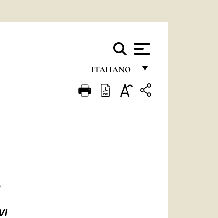
ITALIANO
FRANÇAIS
ENGLISH
ITALIANO
PORTUGUÊS
ESPAÑOL
DEUTSCH
O
POLSKI
VI