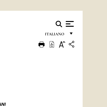
ITALIANO
FRANÇAIS
ENGLISH
ITALIANO
PORTUGUÊS
ESPAÑOL
DEUTSCH
POLSKI
ANI