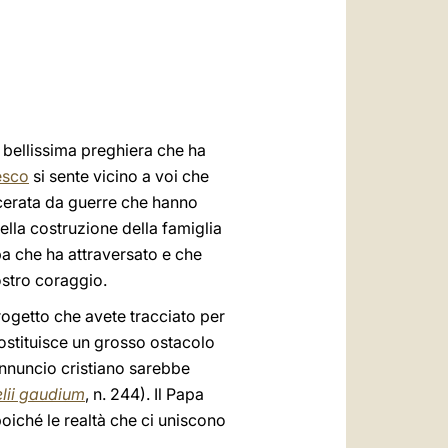
العربيّة
中文
LATINE
 bellissima preghiera che ha
esco
si sente vicino a voi che
 lacerata da guerre che hanno
ella costruzione della famiglia
a che ha attraversato e che
ostro coraggio.
progetto che avete tracciato per
 costituisce un grosso ostacolo
’annuncio cristiano sarebbe
lii gaudium
, n. 244). Il Papa
oiché le realtà che ci uniscono