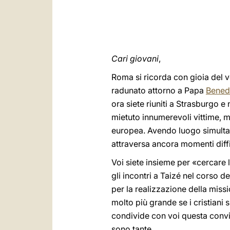
Cari giovani
,
Roma si ricorda con gioia del v
radunato attorno a Papa
Bened
ora siete riuniti a Strasburgo e
mietuto innumerevoli vittime, m
europea. Avendo luogo simultan
attraversa ancora momenti diffi
Voi siete insieme per «cercare 
gli incontri a Taizé nel corso d
per la realizzazione della missi
molto più grande se i cristiani
condivide con voi questa convin
sono tante.