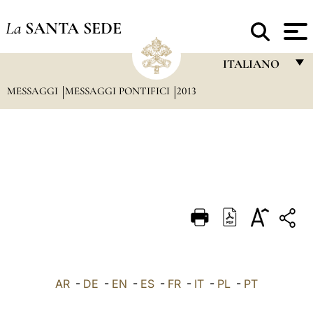
La
SANTA SEDE
ITALIANO
MESSAGGI
MESSAGGI PONTIFICI
2013
FRANÇAIS
ENGLISH
ITALIANO
PORTUGUÊS
ESPAÑOL
DEUTSCH
POLSKI
العربيّة
AR
-
DE
-
EN
-
ES
-
FR
-
IT
-
PL
-
PT
中文