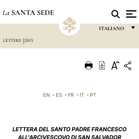
La
SANTA SEDE
ITALIANO
LETTERE
2015
FRANÇAIS
ENGLISH
ITALIANO
PORTUGUÊS
ESPAÑOL
EN
-
ES
-
FR
-
IT
-
PT
DEUTSCH
POLSKI
العربيّة
LETTERA
DEL SANTO PADRE FRANCESCO
ALL'ARCIVESCOVO DI SAN SALVADOR
中文