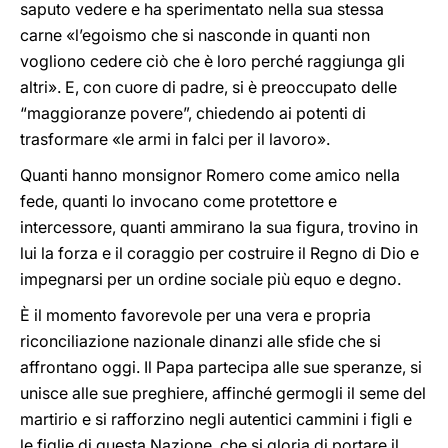
saputo vedere e ha sperimentato nella sua stessa
carne «l’egoismo che si nasconde in quanti non
vogliono cedere ciò che è loro perché raggiunga gli
altri». E, con cuore di padre, si è preoccupato delle
“maggioranze povere”, chiedendo ai potenti di
trasformare «le armi in falci per il lavoro».
Quanti hanno monsignor Romero come amico nella
fede, quanti lo invocano come protettore e
intercessore, quanti ammirano la sua figura, trovino in
lui la forza e il coraggio per costruire il Regno di Dio e
impegnarsi per un ordine sociale più equo e degno.
È il momento favorevole per una vera e propria
riconciliazione nazionale dinanzi alle sfide che si
affrontano oggi. Il Papa partecipa alle sue speranze, si
unisce alle sue preghiere, affinché germogli il seme del
martirio e si rafforzino negli autentici cammini i figli e
le figlie di questa Nazione, che si gloria di portare il