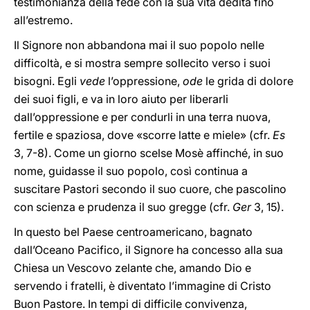
testimonianza della fede con la sua vita dedita fino
all’estremo.
Il Signore non abbandona mai il suo popolo nelle
difficoltà, e si mostra sempre sollecito verso i suoi
bisogni. Egli
vede
l’oppressione,
ode
le grida di dolore
dei suoi figli, e va in loro aiuto per liberarli
dall’oppressione e per condurli in una terra nuova,
fertile e spaziosa, dove «scorre latte e miele» (cfr.
Es
3, 7-8). Come un giorno scelse Mosè affinché, in suo
nome, guidasse il suo popolo, così continua a
suscitare Pastori secondo il suo cuore, che pascolino
con scienza e prudenza il suo gregge (cfr.
Ger
3, 15).
In questo bel Paese centroamericano, bagnato
dall’Oceano Pacifico, il Signore ha concesso alla sua
Chiesa un Vescovo zelante che, amando Dio e
servendo i fratelli, è diventato l’immagine di Cristo
Buon Pastore. In tempi di difficile convivenza,