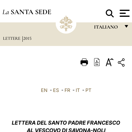
La
SANTA SEDE
ITALIANO
LETTERE
2015
FRANÇAIS
ENGLISH
ITALIANO
PORTUGUÊS
ESPAÑOL
EN
-
ES
-
FR
-
IT
-
PT
DEUTSCH
POLSKI
العربيّة
LETTERA DEL SANTO PADRE FRANCESCO
AL
VESCOVO DI SAVONA-NOLI
中文