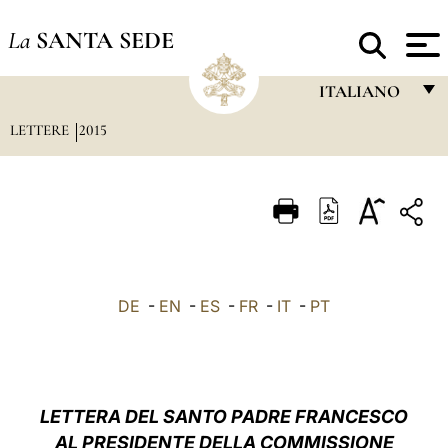
La
SANTA SEDE
ITALIANO
LETTERE
2015
FRANÇAIS
ENGLISH
ITALIANO
PORTUGUÊS
ESPAÑOL
DE
-
EN
-
ES
-
FR
-
IT
-
PT
DEUTSCH
POLSKI
العربيّة
LETTERA DEL SANTO PADRE FRANCESCO
AL PRESIDENTE DELLA COMMISSIONE
中文