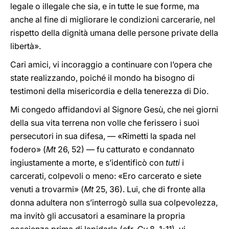
legale o illegale che sia, e in tutte le sue forme, ma
anche al fine di migliorare le condizioni carcerarie, nel
rispetto della dignità umana delle persone private della
libertà».
Cari amici, vi incoraggio a continuare con l’opera che
state realizzando, poiché il mondo ha bisogno di
testimoni della misericordia e della tenerezza di Dio.
Mi congedo affidandovi al Signore Gesù, che nei giorni
della sua vita terrena non volle che ferissero i suoi
persecutori in sua difesa, — «Rimetti la spada nel
fodero» (
Mt
26, 52) — fu catturato e condannato
ingiustamente a morte, e s’identificò con
tutti
i
carcerati, colpevoli o meno: «Ero carcerato e siete
venuti a trovarmi» (
Mt
25, 36). Lui, che di fronte alla
donna adultera non s’interrogò sulla sua colpevolezza,
ma invitò gli accusatori a esaminare la propria