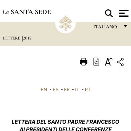
La
SANTA SEDE
ITALIANO
LETTERE
2015
FRANÇAIS
ENGLISH
ITALIANO
PORTUGUÊS
ESPAÑOL
EN
-
ES
-
FR
-
IT
-
PT
DEUTSCH
POLSKI
العربيّة
LETTERA DEL SANTO PADRE FRANCESCO
AI PRESIDENTI DELLE CONFERENZE
中文