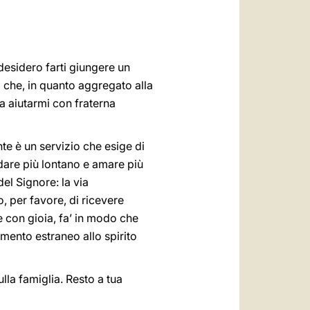
العربيّة
中文
LATINE
 desidero farti giungere un
o che, in quanto aggregato alla
sa aiutarmi con fraterna
e è un servizio che esige di
dare più lontano e amare più
el Signore: la via
o, per favore, di ricevere
 con gioia, fa’ in modo che
mento estraneo allo spirito
lla famiglia. Resto a tua