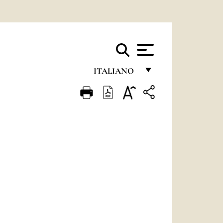
ITALIANO
FRANÇAIS
ENGLISH
ITALIANO
PORTUGUÊS
ESPAÑOL
DEUTSCH
POLSKI