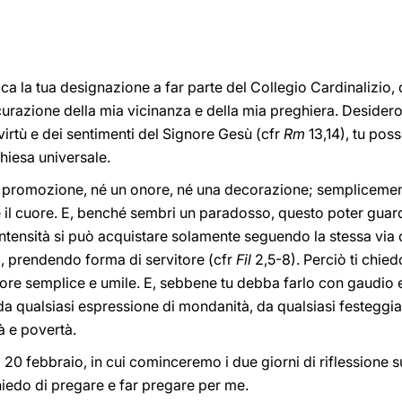
ica la tua designazione a far parte del Collegio Cardinalizio,
icurazione della mia vicinanza e della mia preghiera. Desider
virtù e dei sentimenti del Signore Gesù (cfr
Rm
13,14), tu pos
Chiesa universale.
na promozione, né un onore, né una decorazione; semplicement
e il cuore. E, benché sembri un paradosso, questo poter guar
tensità si può acquistare solamente seguendo la stessa via d
, prendendo forma di servitore (cfr
Fil
2,5-8). Perciò ti chied
re semplice e umile. E, sebbene tu debba farlo con gaudio e
a qualsiasi espressione di mondanità, da qualsiasi festeggia
à e povertà.
 20 febbraio, in cui cominceremo i due giorni di riflessione su
chiedo di pregare e far pregare per me.