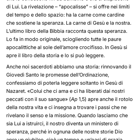
di Lui. La rivelazione – “apocalisse” – si offre nei limiti
del tempo e dello spazio: ha la carne come cardine
che sostiene la speranza. La carne di Gesù e la nostra.
L’ultimo libro della Bibbia racconta questa speranza.
Lo fa in modo originale, sciogliendo tutte le paure
apocalittiche al sole dell’amore crocifisso. In Gesù si
apre il libro della storia e lo si può leggere.
Anche noi sacerdoti abbiamo una storia: rinnovando il
Giovedì Santo le promesse dell’Ordinazione,
confessiamo di poterla leggere soltanto in Gesù di
Nazaret. «Colui che ci ama e ci ha liberati dai nostri
peccati con il suo sangue» (
Ap
1,5) apre anche il rotolo
della nostra vita e ci insegna a trovare i passi che ne
rivelano il senso e la missione. Quando lasciamo che
sia Lui a istruirci, il nostro diventa un ministero di
speranza, perché in ognuna delle nostre storie Dio
apre un giubileo, cioè un tempo e un’oasi di grazia.