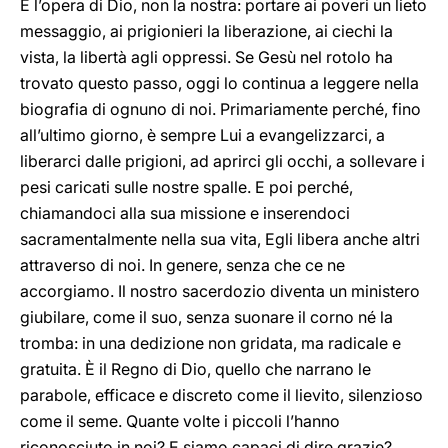
È l’opera di Dio, non la nostra: portare ai poveri un lieto
messaggio, ai prigionieri la liberazione, ai ciechi la
vista, la libertà agli oppressi. Se Gesù nel rotolo ha
trovato questo passo, oggi lo continua a leggere nella
biografia di ognuno di noi. Primariamente perché, fino
all’ultimo giorno, è sempre Lui a evangelizzarci, a
liberarci dalle prigioni, ad aprirci gli occhi, a sollevare i
pesi caricati sulle nostre spalle. E poi perché,
chiamandoci alla sua missione e inserendoci
sacramentalmente nella sua vita, Egli libera anche altri
attraverso di noi. In genere, senza che ce ne
accorgiamo. Il nostro sacerdozio diventa un ministero
giubilare, come il suo, senza suonare il corno né la
tromba: in una dedizione non gridata, ma radicale e
gratuita. È il Regno di Dio, quello che narrano le
parabole, efficace e discreto come il lievito, silenzioso
come il seme. Quante volte i piccoli l’hanno
riconosciuto in noi? E siamo capaci di dire grazie?