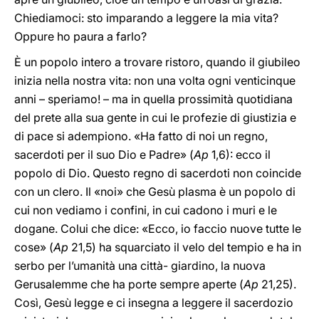
Chiediamoci: sto imparando a leggere la mia vita?
Oppure ho paura a farlo?
È un popolo intero a trovare ristoro, quando il giubileo
inizia nella nostra vita: non una volta ogni venticinque
anni – speriamo! – ma in quella prossimità quotidiana
del prete alla sua gente in cui le profezie di giustizia e
di pace si adempiono. «Ha fatto di noi un regno,
sacerdoti per il suo Dio e Padre» (
Ap
1,6): ecco il
popolo di Dio. Questo regno di sacerdoti non coincide
con un clero. Il «noi» che Gesù plasma è un popolo di
cui non vediamo i confini, in cui cadono i muri e le
dogane. Colui che dice: «Ecco, io faccio nuove tutte le
cose» (
Ap
21,5) ha squarciato il velo del tempio e ha in
serbo per l’umanità una città- giardino, la nuova
Gerusalemme che ha porte sempre aperte (
Ap
21,25).
Così, Gesù legge e ci insegna a leggere il sacerdozio