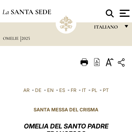
La
SANTA SEDE
ITALIANO
OMELIE
2025
FRANÇAIS
ENGLISH
ITALIANO
PORTUGUÊS
ESPAÑOL
AR
-
DE
-
EN
-
ES
-
FR
-
IT
-
PL
-
PT
DEUTSCH
POLSKI
SANTA MESSA DEL CRISMA
العربيّة
OMELIA DEL SANTO PADRE
中文