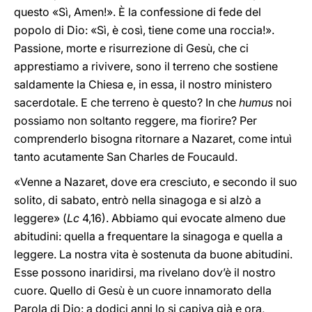
questo «Sì, Amen!». È la confessione di fede del
popolo di Dio: «Sì, è così, tiene come una roccia!».
Passione, morte e risurrezione di Gesù, che ci
apprestiamo a rivivere, sono il terreno che sostiene
saldamente la Chiesa e, in essa, il nostro ministero
sacerdotale. E che terreno è questo? In che
humus
noi
possiamo non soltanto reggere, ma fiorire? Per
comprenderlo bisogna ritornare a Nazaret, come intuì
tanto acutamente San Charles de Foucauld.
«Venne a Nazaret, dove era cresciuto, e secondo il suo
solito, di sabato, entrò nella sinagoga e si alzò a
leggere» (
Lc
4,16). Abbiamo qui evocate almeno due
abitudini: quella a frequentare la sinagoga e quella a
leggere. La nostra vita è sostenuta da buone abitudini.
Esse possono inaridirsi, ma rivelano dov’è il nostro
cuore. Quello di Gesù è un cuore innamorato della
Parola di Dio: a dodici anni lo si capiva già e ora,