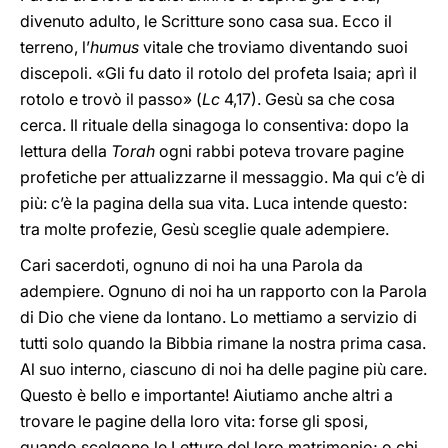
divenuto adulto, le Scritture sono casa sua. Ecco il
terreno, l’
humus
vitale che troviamo diventando suoi
discepoli. «Gli fu dato il rotolo del profeta Isaia; aprì il
rotolo e trovò il passo» (
Lc
4,17). Gesù sa che cosa
cerca. Il rituale della sinagoga lo consentiva: dopo la
lettura della
Torah
ogni rabbi poteva trovare pagine
profetiche per attualizzarne il messaggio. Ma qui c’è di
più: c’è la pagina della sua vita. Luca intende questo:
tra molte profezie, Gesù sceglie quale adempiere.
Cari sacerdoti, ognuno di noi ha una Parola da
adempiere. Ognuno di noi ha un rapporto con la Parola
di Dio che viene da lontano. Lo mettiamo a servizio di
tutti solo quando la Bibbia rimane la nostra prima casa.
Al suo interno, ciascuno di noi ha delle pagine più care.
Questo è bello e importante! Aiutiamo anche altri a
trovare le pagine della loro vita: forse gli sposi,
quando scelgono le Letture del loro matrimonio; o chi