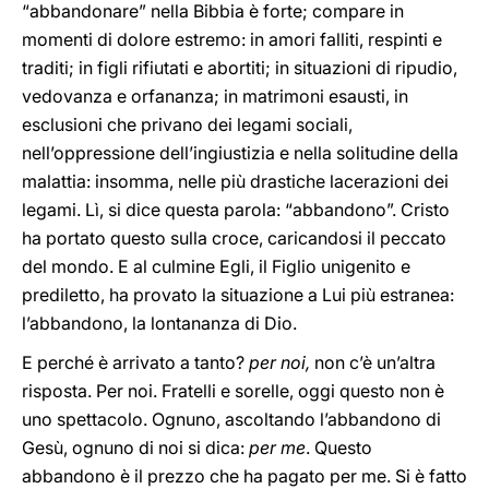
“abbandonare” nella Bibbia è forte; compare in
momenti di dolore estremo: in amori falliti, respinti e
traditi; in figli rifiutati e abortiti; in situazioni di ripudio,
vedovanza e orfananza; in matrimoni esausti, in
esclusioni che privano dei legami sociali,
nell’oppressione dell’ingiustizia e nella solitudine della
malattia: insomma, nelle più drastiche lacerazioni dei
legami. Lì, si dice questa parola: “abbandono”. Cristo
ha portato questo sulla croce, caricandosi il peccato
del mondo. E al culmine Egli, il Figlio unigenito e
prediletto, ha provato la situazione a Lui più estranea:
l’abbandono, la lontananza di Dio.
E perché è arrivato a tanto?
per noi,
non c’è un’altra
risposta. Per noi. Fratelli e sorelle, oggi questo non è
uno spettacolo. Ognuno, ascoltando l’abbandono di
Gesù, ognuno di noi si dica:
per me
. Questo
abbandono è il prezzo che ha pagato per me. Si è fatto