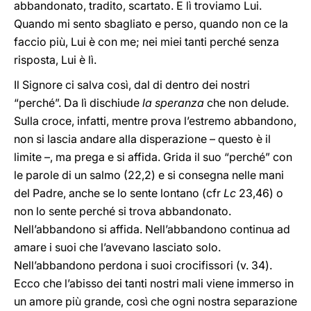
abbandonato, tradito, scartato. E lì troviamo Lui.
Quando mi sento sbagliato e perso, quando non ce la
faccio più, Lui è con me; nei miei tanti perché senza
risposta, Lui è lì.
Il Signore ci salva così, dal di dentro dei nostri
“perché”. Da lì dischiude
la speranza
che non delude.
Sulla croce, infatti, mentre prova l’estremo abbandono,
non si lascia andare alla disperazione – questo è il
limite –, ma prega e si affida. Grida il suo “perché” con
le parole di un salmo (22,2) e si consegna nelle mani
del Padre, anche se lo sente lontano (cfr
Lc
23,46) o
non lo sente perché si trova abbandonato.
Nell’abbandono si affida. Nell’abbandono continua ad
amare i suoi che l’avevano lasciato solo.
Nell’abbandono perdona i suoi crocifissori (v. 34).
Ecco che l’abisso dei tanti nostri mali viene immerso in
un amore più grande, così che ogni nostra separazione