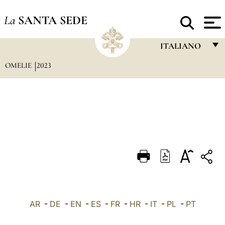
La
SANTA SEDE
ITALIANO
OMELIE
2023
FRANÇAIS
ENGLISH
ITALIANO
PORTUGUÊS
ESPAÑOL
DEUTSCH
POLSKI
العربيّة
AR
-
DE
-
EN
-
ES
-
FR
-
HR
-
IT
-
PL
-
PT
中文