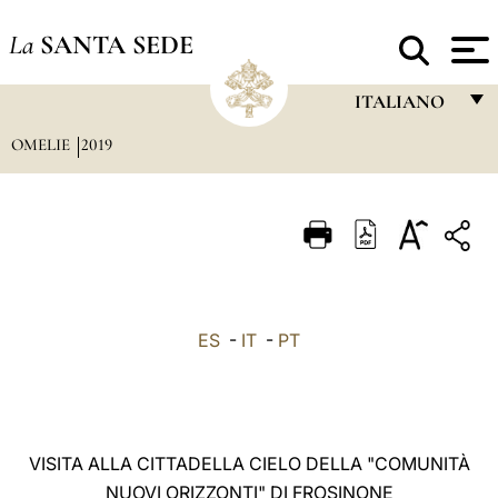
La
SANTA SEDE
ITALIANO
OMELIE
2019
FRANÇAIS
ENGLISH
ITALIANO
PORTUGUÊS
ESPAÑOL
ES
-
IT
-
PT
DEUTSCH
POLSKI
العربيّة
VISITA ALLA CITTADELLA CIELO DELLA "COMUNITÀ
NUOVI ORIZZONTI" DI FROSINONE
中文