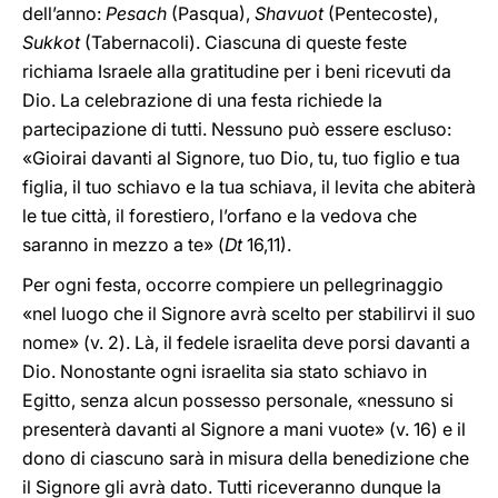
dell’anno:
Pesach
(Pasqua),
Shavuot
(Pentecoste),
Sukkot
(Tabernacoli). Ciascuna di queste feste
richiama Israele alla gratitudine per i beni ricevuti da
Dio. La celebrazione di una festa richiede la
partecipazione di tutti. Nessuno può essere escluso:
«Gioirai davanti al Signore, tuo Dio, tu, tuo figlio e tua
figlia, il tuo schiavo e la tua schiava, il levita che abiterà
le tue città, il forestiero, l’orfano e la vedova che
saranno in mezzo a te» (
Dt
16,11).
Per ogni festa, occorre compiere un pellegrinaggio
«nel luogo che il Signore avrà scelto per stabilirvi il suo
nome» (v. 2). Là, il fedele israelita deve porsi davanti a
Dio. Nonostante ogni israelita sia stato schiavo in
Egitto, senza alcun possesso personale, «nessuno si
presenterà davanti al Signore a mani vuote» (v. 16) e il
dono di ciascuno sarà in misura della benedizione che
il Signore gli avrà dato. Tutti riceveranno dunque la