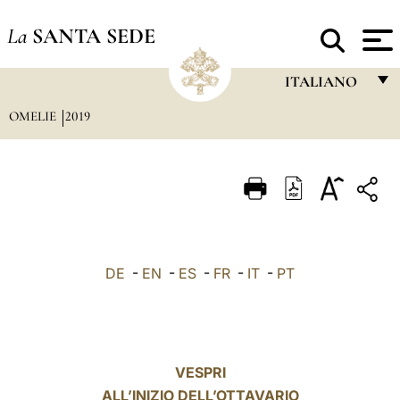
La
SANTA SEDE
ITALIANO
OMELIE
2019
FRANÇAIS
ENGLISH
ITALIANO
PORTUGUÊS
ESPAÑOL
DE
-
EN
-
ES
-
FR
-
IT
-
PT
DEUTSCH
POLSKI
العربيّة
VESPRI
ALL’INIZIO DELL’OTTAVARIO
中文