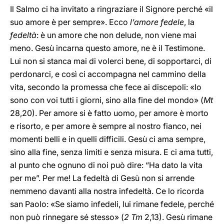
Il Salmo ci ha invitato a ringraziare il Signore perché «il
suo amore è per sempre». Ecco
l’amore fedele
, la
fedeltà
: è un amore che non delude, non viene mai
meno. Gesù incarna questo amore, ne è il Testimone.
Lui non si stanca mai di volerci bene, di sopportarci, di
perdonarci, e così ci accompagna nel cammino della
vita, secondo la promessa che fece ai discepoli: «Io
sono con voi tutti i giorni, sino alla fine del mondo» (
Mt
28,20). Per amore si è fatto uomo, per amore è morto
e risorto, e per amore è sempre al nostro fianco, nei
momenti belli e in quelli difficili. Gesù ci ama sempre,
sino alla fine, senza limiti e senza misura. E ci ama tutti,
al punto che ognuno di noi può dire: “Ha dato la vita
per me”. Per me! La fedeltà di Gesù non si arrende
nemmeno davanti alla nostra infedeltà. Ce lo ricorda
san Paolo: «Se siamo infedeli, lui rimane fedele, perché
non può rinnegare sé stesso» (
2 Tm
2,13). Gesù rimane