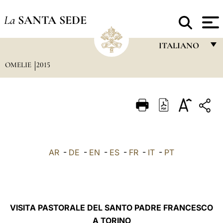
La
SANTA SEDE
ITALIANO
OMELIE
2015
FRANÇAIS
ENGLISH
ITALIANO
PORTUGUÊS
ESPAÑOL
AR
-
DE
-
EN
-
ES
-
FR
-
IT
-
PT
DEUTSCH
POLSKI
العربيّة
VISITA PASTORALE DEL SANTO PADRE FRANCESCO
A TORINO
中文