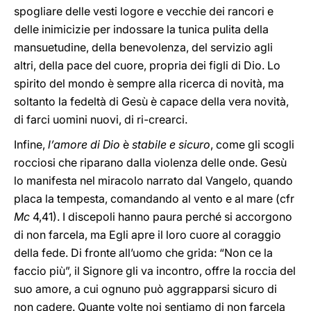
spogliare delle vesti logore e vecchie dei rancori e
delle inimicizie per indossare la tunica pulita della
mansuetudine, della benevolenza, del servizio agli
altri, della pace del cuore, propria dei figli di Dio. Lo
spirito del mondo è sempre alla ricerca di novità, ma
soltanto la fedeltà di Gesù è capace della vera novità,
di farci uomini nuovi, di ri-crearci.
Infine,
l’amore di Dio
è
stabile e sicuro
, come gli scogli
rocciosi che riparano dalla violenza delle onde. Gesù
lo manifesta nel miracolo narrato dal Vangelo, quando
placa la tempesta, comandando al vento e al mare (cfr
Mc
4,41). I discepoli hanno paura perché si accorgono
di non farcela, ma Egli apre il loro cuore al coraggio
della fede. Di fronte all’uomo che grida: “Non ce la
faccio più”, il Signore gli va incontro, offre la roccia del
suo amore, a cui ognuno può aggrapparsi sicuro di
non cadere. Quante volte noi sentiamo di non farcela