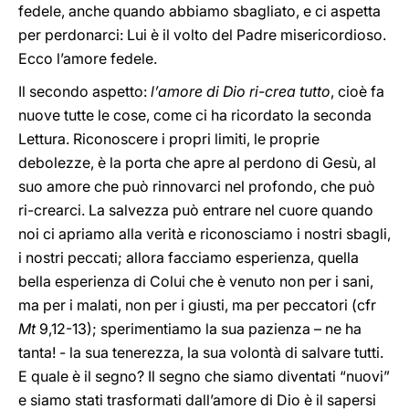
fedele, anche quando abbiamo sbagliato, e ci aspetta
per perdonarci: Lui è il volto del Padre misericordioso.
Ecco l’amore fedele.
Il secondo aspetto:
l’amore di Dio
ri-crea tutto
, cioè fa
nuove tutte le cose, come ci ha ricordato la seconda
Lettura. Riconoscere i propri limiti, le proprie
debolezze, è la porta che apre al perdono di Gesù, al
suo amore che può rinnovarci nel profondo, che può
ri-crearci. La salvezza può entrare nel cuore quando
noi ci apriamo alla verità e riconosciamo i nostri sbagli,
i nostri peccati; allora facciamo esperienza, quella
bella esperienza di Colui che è venuto non per i sani,
ma per i malati, non per i giusti, ma per peccatori (cfr
Mt
9,12-13); sperimentiamo la sua pazienza – ne ha
tanta! - la sua tenerezza, la sua volontà di salvare tutti.
E quale è il segno? Il segno che siamo diventati “nuovi”
e siamo stati trasformati dall’amore di Dio è il sapersi