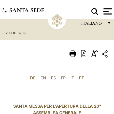
La
SANTA SEDE
ITALIANO
OMELIE
2015
FRANÇAIS
ENGLISH
ITALIANO
PORTUGUÊS
ESPAÑOL
DE
-
EN
-
ES
-
FR
-
IT
-
PT
DEUTSCH
POLSKI
العربيّة
SANTA MESSA PER L'APERTURA DELLA 20ª
ASSEMBLEA GENERALE
中文