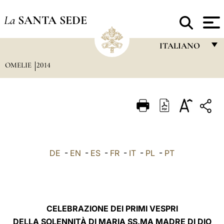
La
SANTA SEDE
ITALIANO
OMELIE
2014
FRANÇAIS
ENGLISH
ITALIANO
PORTUGUÊS
ESPAÑOL
DE
-
EN
-
ES
-
FR
-
IT
-
PL
-
PT
DEUTSCH
POLSKI
العربيّة
CELEBRAZIONE DEI PRIMI VESPRI
DELLA SOLENNITÀ DI MARIA SS.MA MADRE DI DIO
中文