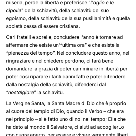
miseria, perde la libertà e preferisce "
l'aglio e le
cipolle
" della schiavitù, della schiavitù del suo
egoismo, della schiavitù della sua pusillanimità e quella
società cessa di essere cristiana.
Cari fratelli e sorelle, concludere l'anno è tornare ad
affermare che esiste un'“ultima ora” e che esiste la
“pienezza del tempo”. Nel concludere questo anno, nel
ringraziare e nel chiedere perdono, ci farà bene
domandare la grazia di poter camminare in libertà per
poter così riparare i tanti danni fatti e poter difenderci
dalla nostalgia della schiavitù, difenderci dal
“
nostalgiare
” la schiavitù.
La Vergine Santa, la Santa Madre di Dio che è proprio
al cuore del tempio di Dio, quando il Verbo – che era
nel principio – si è fatto uno di noi nel tempo; Ella che
ha dato al mondo il Salvatore, ci aiuti ad accoglierLo
con cuore aperto, per essere e vivere veramente liberi,