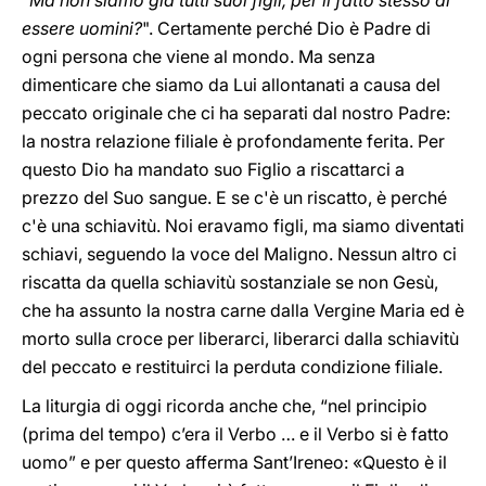
"
Ma non siamo già tutti suoi figli, per il fatto stesso di
essere uomini?
". Certamente perché Dio è Padre di
ogni persona che viene al mondo. Ma senza
dimenticare che siamo da Lui allontanati a causa del
peccato originale che ci ha separati dal nostro Padre:
la nostra relazione filiale è profondamente ferita. Per
questo Dio ha mandato suo Figlio a riscattarci a
prezzo del Suo sangue. E se c'è un riscatto, è perché
c'è una schiavitù. Noi eravamo figli, ma siamo diventati
schiavi, seguendo la voce del Maligno. Nessun altro ci
riscatta da quella schiavitù sostanziale se non Gesù,
che ha assunto la nostra carne dalla Vergine Maria ed è
morto sulla croce per liberarci, liberarci dalla schiavitù
del peccato e restituirci la perduta condizione filiale.
La liturgia di oggi ricorda anche che, “nel principio
(prima del tempo) c’era il Verbo … e il Verbo si è fatto
uomo” e per questo afferma Sant’Ireneo: «Questo è il