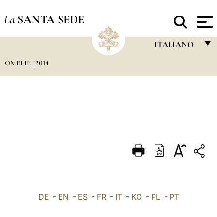
La
SANTA SEDE
ITALIANO
OMELIE
2014
FRANÇAIS
ENGLISH
ITALIANO
PORTUGUÊS
ESPAÑOL
DEUTSCH
POLSKI
العربيّة
DE
-
EN
-
ES
-
FR
-
IT
-
KO
-
PL
-
PT
中文