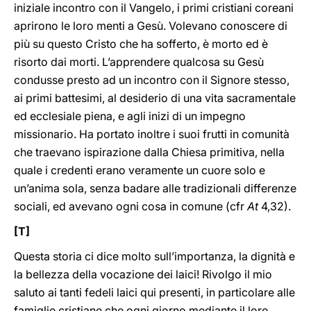
iniziale incontro con il Vangelo, i primi cristiani coreani
aprirono le loro menti a Gesù. Volevano conoscere di
più su questo Cristo che ha sofferto, è morto ed è
risorto dai morti. L’apprendere qualcosa su Gesù
condusse presto ad un incontro con il Signore stesso,
ai primi battesimi, al desiderio di una vita sacramentale
ed ecclesiale piena, e agli inizi di un impegno
missionario. Ha portato inoltre i suoi frutti in comunità
che traevano ispirazione dalla Chiesa primitiva, nella
quale i credenti erano veramente un cuore solo e
un’anima sola, senza badare alle tradizionali differenze
sociali, ed avevano ogni cosa in comune (cfr
At
4,32).
[T]
Questa storia ci dice molto sull’importanza, la dignità e
la bellezza della vocazione dei laici! Rivolgo il mio
saluto ai tanti fedeli laici qui presenti, in particolare alle
famiglie cristiane che ogni giorno mediante il loro