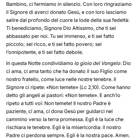
Bambino, ci fermiamo in silenzio. Con loro ringraziamo
il Signore di averci donato Gesù, e con loro lasciamo
salire dal profondo del cuore la lode della sua fedeltà:
Ti benediciamo, Signore Dio Altissimo, che ti sei
abbassato per noi. Tu sei immenso, e ti sei fatto
piccolo; sei ricco, e ti sei fatto povero; sei
l’onnipotente, e ti sei fatto debole.
In questa Notte condividiamo
la gioia del Vangelo
: Dio
ci ama, ci ama tanto che ha donato il suo Figlio come
nostro fratello, come luce nelle nostre tenebre. Il
Signore ci ripete: «Non temete» (
Lc
2,10). Come hanno
detto gli angeli ai pastori: «Non temete». E anch’io
ripeto a tutti voi: Non temete! Il nostro Padre è
paziente, ci ama, ci dona Gesù per guidarci nel
cammino verso la terra promessa. Egli è la luce che
rischiara le tenebre. Egli è la misericordia: il nostro
Padre ci perdona sempre. Egli è la nostra pace. Amen.