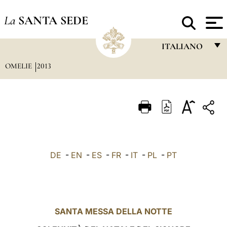
La
SANTA SEDE
ITALIANO
OMELIE
2013
FRANÇAIS
ENGLISH
ITALIANO
PORTUGUÊS
ESPAÑOL
DE
-
EN
-
ES
-
FR
-
IT
-
PL
-
PT
DEUTSCH
POLSKI
العربيّة
SANTA MESSA DELLA NOTTE
中文