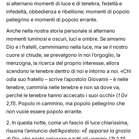
si alternano momenti di luce e di tenebra, fedeltà e
infedeltà, obbedienza e ribellione; momenti di popolo
pellegrino e momenti di popolo errante.
Anche nella nostra storia personale si alternano
momenti luminosi e oscuri, luci e ombre. Se amiamo
Dio e i fratelli, camminiamo nella luce, ma se il nostro
cuore si chiude, se prevalgono in noi l’orgoglio, la
menzogna, la ricerca del proprio interesse, allora
scendono le tenebre dentro di noi e intorno a noi. «Chi
odia suo fratello – scrive l’apostolo Giovanni – è nelle
tenebre, cammina nelle tenebre e non sa dove va,
perché le tenebre hanno accecato i suoi occhi» (
1 Gv
2,11). Popolo in cammino, ma popolo pellegrino che
non vuole essere popolo errante.
2. In questa notte, come un fascio di luce chiarissima,
risuona l’annuncio dell’Apostolo: «
È apparsa la grazia
di Dio, che porta salvezza a tutti gli uomini
» (
Tt
2,11).