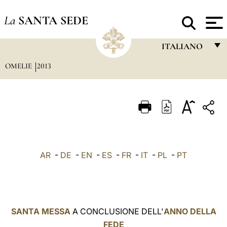
La
SANTA SEDE
ITALIANO
OMELIE
2013
FRANÇAIS
ENGLISH
ITALIANO
PORTUGUÊS
ESPAÑOL
AR
-
DE
-
EN
-
ES
-
FR
-
IT
-
PL
-
PT
DEUTSCH
POLSKI
العربيّة
SANTA MESSA
A CONCLUSIONE DELL'
ANNO DELLA
FEDE
中文