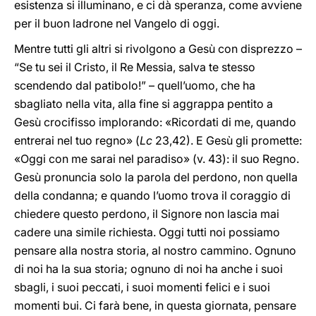
esistenza si illuminano, e ci dà speranza, come avviene
per il buon ladrone nel Vangelo di oggi.
Mentre tutti gli altri si rivolgono a Gesù con disprezzo –
“Se tu sei il Cristo, il Re Messia, salva te stesso
scendendo dal patibolo!” – quell’uomo, che ha
sbagliato nella vita, alla fine si aggrappa pentito a
Gesù crocifisso implorando: «Ricordati di me, quando
entrerai nel tuo regno» (
Lc
23,42). E Gesù gli promette:
«Oggi con me sarai nel paradiso» (v. 43): il suo Regno.
Gesù pronuncia solo la parola del perdono, non quella
della condanna; e quando l’uomo trova il coraggio di
chiedere questo perdono, il Signore non lascia mai
cadere una simile richiesta. Oggi tutti noi possiamo
pensare alla nostra storia, al nostro cammino. Ognuno
di noi ha la sua storia; ognuno di noi ha anche i suoi
sbagli, i suoi peccati, i suoi momenti felici e i suoi
momenti bui. Ci farà bene, in questa giornata, pensare