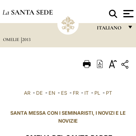
La
SANTA SEDE
ITALIANO
OMELIE
2013
FRANÇAIS
ENGLISH
ITALIANO
PORTUGUÊS
ESPAÑOL
AR
-
DE
-
EN
-
ES
-
FR
-
IT
-
PL
-
PT
DEUTSCH
POLSKI
SANTA MESSA CON I SEMINARISTI, I NOVIZI E LE
NOVIZIE
العربيّة
中文