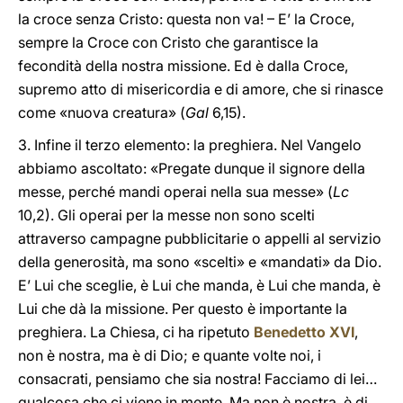
la croce senza Cristo: questa non va! – E’ la Croce,
sempre la Croce con Cristo che garantisce la
fecondità della nostra missione. Ed è dalla Croce,
supremo atto di misericordia e di amore, che si rinasce
come «nuova creatura» (
Gal
6,15).
3. Infine il terzo elemento: la preghiera. Nel Vangelo
abbiamo ascoltato: «Pregate dunque il signore della
messe, perché mandi operai nella sua messe» (
Lc
10,2). Gli operai per la messe non sono scelti
attraverso campagne pubblicitarie o appelli al servizio
della generosità, ma sono «scelti» e «mandati» da Dio.
E’ Lui che sceglie, è Lui che manda, è Lui che manda, è
Lui che dà la missione. Per questo è importante la
preghiera. La Chiesa, ci ha ripetuto
Benedetto XVI
,
non è nostra, ma è di Dio; e quante volte noi, i
consacrati, pensiamo che sia nostra! Facciamo di lei…
qualcosa che ci viene in mente. Ma non è nostra, è di