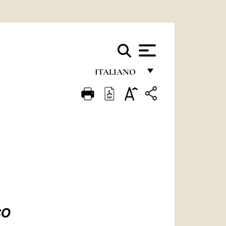
ITALIANO
FRANÇAIS
ENGLISH
ITALIANO
PORTUGUÊS
ESPAÑOL
DEUTSCH
POLSKI
CO