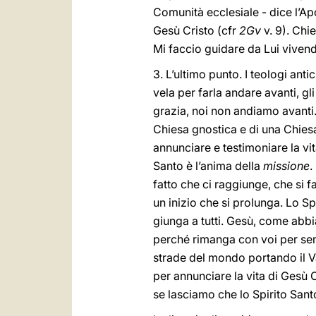
Comunità ecclesiale - dice l’Apo
Gesù Cristo (cfr
2Gv
v. 9). Chi
Mi faccio guidare da Lui vivend
3. L’ultimo punto. I teologi anti
vela per farla andare avanti, gli
grazia, noi non andiamo avanti. 
Chiesa gnostica e di una Chiesa 
annunciare e testimoniare la vi
Santo è l’anima della
missione
.
fatto che ci raggiunge, che si 
un inizio che si prolunga. Lo Sp
giunga a tutti. Gesù, come abbi
perché rimanga con voi per se
strade del mondo portando il Van
per annunciare la vita di Gesù 
se lasciamo che lo Spirito Sant