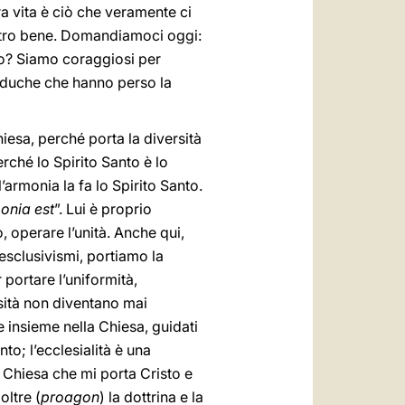
a vita è ciò che veramente ci
nostro bene. Domandiamoci oggi:
nto? Siamo coraggiosi per
 caduche che hanno perso la
esa, perché porta la diversità
rché lo Spirito Santo è lo
l’armonia la fa lo Spirito Santo.
onia est
”. Lui è proprio
o, operare l’unità. Anche qui,
 esclusivismi, portiamo la
 portare l’uniformità,
rsità non diventano mai
e insieme nella Chiesa, guidati
to; l’ecclesialità è una
 Chiesa che mi porta Cristo e
oltre (
proagon
) la dottrina e la