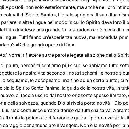
gli Apostoli, non solo esteriormente, ma anche nel loro intimo
colmati di Spirito Santo», il quale sprigiona il suo dinamismo 
rlare in altre lingue nel modo in cui lo Spirito dava loro il 
del tutto inatteso: una grande folla si raduna ed è piena di m
ria lingua. Tutti fanno un’esperienza nuova, mai accaduta prim
arlano? «Delle grandi opere di Dio».
Atti
, vorrei riflettere su tre parole legate all’azione dello Spir
di paura, perché ci sentiamo più sicuri se abbiamo tutto sott
ettare la nostra vita secondo i nostri schemi, le nostre sicur
lo seguiamo, lo accogliamo, ma fino ad un certo punto; ci è 
 sia lo Spirito Santo l’anima, la guida della nostra vita, in tu
nuove, ci faccia uscire dal nostro orizzonte spesso limitato, c
storia della salvezza, quando Dio si rivela porta novità - Dio 
i Lui: Noè costruisce un’arca deriso da tutti e si salva; Abramo
fronta la potenza del faraone e guida il popolo verso la libe
 coraggio per annunciare il Vangelo. Non è la novità per la n