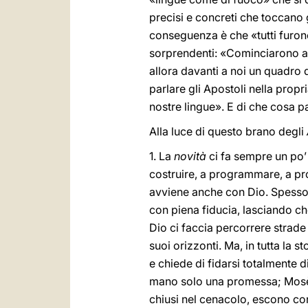
precisi e concreti che toccano 
conseguenza è che «tutti furono 
sorprendenti: «Cominciarono a pa
allora davanti a noi un quadro 
parlare gli Apostoli nella prop
nostre lingue». E di che cosa p
Alla luce di questo brano degli
1. La
novità
ci fa sempre un po’ 
costruire, a programmare, a prog
avviene anche con Dio. Spesso 
con piena fiducia, lasciando che
Dio ci faccia percorrere strade 
suoi orizzonti. Ma, in tutta la 
e chiede di fidarsi totalmente d
mano solo una promessa; Mosè af
chiusi nel cenacolo, escono con