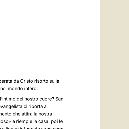
العربيّة
中文
LATINE
erata da Cristo risorto sulla
 nel mondo intero.
l’intimo del nostro cuore? San
vangelista ci riporta a
mento che attira la nostra
oso» e riempie la casa; poi le
 e lingue infuocate sono segni