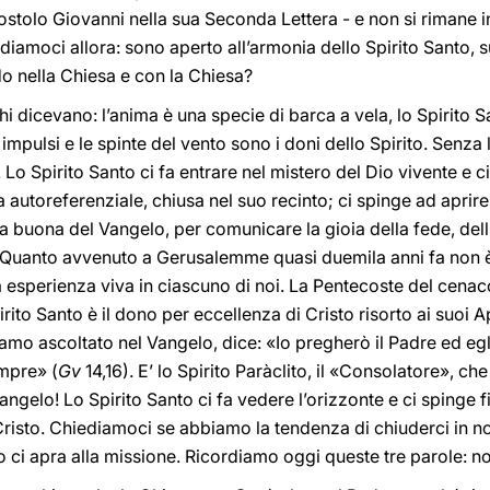
stolo Giovanni nella sua Seconda Lettera - e non si rimane in 
ediamoci allora: sono aperto all’armonia dello Spirito Santo
o nella Chiesa e con la Chiesa?
chi dicevano: l’anima è una specie di barca a vela, lo Spirito S
 impulsi e le spinte del vento sono i doni dello Spirito. Senza 
Lo Spirito Santo ci fa entrare nel mistero del Dio vivente e ci
autoreferenziale, chiusa nel suo recinto; ci spinge ad aprire 
ta buona del Vangelo, per comunicare la gioia della fede, dell
 Quanto avvenuto a Gerusalemme quasi duemila anni fa non è 
fa esperienza viva in ciascuno di noi. La Pentecoste del cenac
irito Santo è il dono per eccellenza di Cristo risorto ai suoi 
amo ascoltato nel Vangelo, dice: «Io pregherò il Padre ed egli
mpre» (
Gv
14,16). E’ lo Spirito Paràclito, il «Consolatore», ch
gelo! Lo Spirito Santo ci fa vedere l’orizzonte e ci spinge fin
Cristo. Chiediamoci se abbiamo la tendenza di chiuderci in no
o ci apra alla missione. Ricordiamo oggi queste tre parole: n