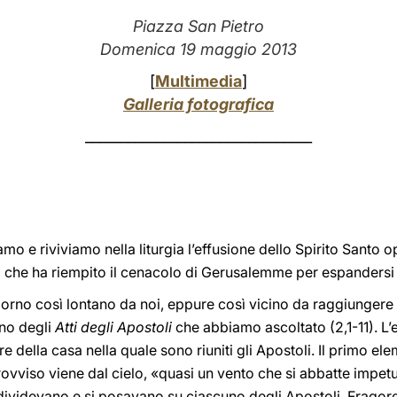
Piazza San Pietro
Domenica 19 maggio 2013
[
Multimedia
]
Galleria fotografica
________________________________
o e riviviamo nella liturgia l’effusione dello Spirito Santo op
a che ha riempito il cenacolo di Gerusalemme per espandersi
orno così lontano da noi, eppure così vicino da raggiungere 
ano degli
Atti degli Apostoli
che abbiamo ascoltato (2,1-11). L’e
della casa nella quale sono riuniti gli Apostoli. Il primo ele
rovviso viene dal cielo, «quasi un vento che si abbatte impetu
dividevano e si posavano su ciascuno degli Apostoli. Fragore