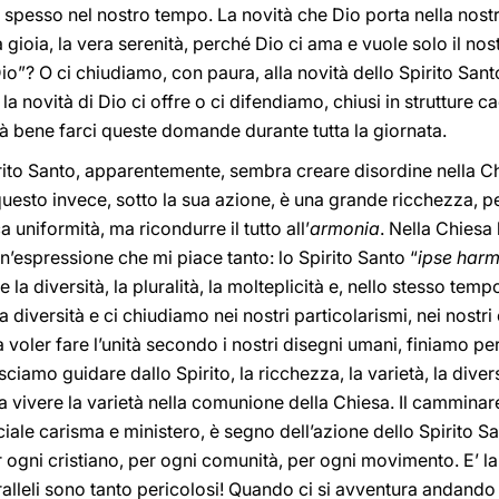
spesso nel nostro tempo. La novità che Dio porta nella nostr
ra gioia, la vera serenità, perché Dio ci ama e vuole solo il 
Dio”? O ci chiudiamo, con paura, alla novità dello Spirito Sa
la novità di Dio ci offre o ci difendiamo, chiusi in strutture
à bene farci queste domande durante tutta la giornata.
rito Santo, apparentemente, sembra creare disordine nella Chi
questo invece, sotto la sua azione, è una grande ricchezza, pe
a uniformità, ma ricondurre il tutto all’
armonia
. Nella Chiesa 
n’espressione che mi piace tanto: lo Spirito Santo “
ipse harm
 la diversità, la pluralità, la molteplicità e, nello stesso temp
 diversità e ci chiudiamo nei nostri particolarismi, nei nostri
voler fare l’unità secondo i nostri disegni umani, finiamo per
ciamo guidare dallo Spirito, la ricchezza, la varietà, la dive
 a vivere la varietà nella comunione della Chiesa. Il camminar
ale carisma e ministero, è segno dell’azione dello Spirito San
 ogni cristiano, per ogni comunità, per ogni movimento. E’ la
ralleli sono tanto pericolosi! Quando ci si avventura andando 