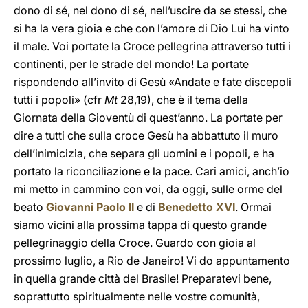
dono di sé, nel dono di sé, nell’uscire da se stessi, che
si ha la vera gioia e che con l’amore di Dio Lui ha vinto
il male. Voi portate la Croce pellegrina attraverso tutti i
continenti, per le strade del mondo! La portate
rispondendo all’invito di Gesù «Andate e fate discepoli
tutti i popoli» (cfr
Mt
28,19), che è il tema della
Giornata della Gioventù di quest’anno. La portate per
dire a tutti che sulla croce Gesù ha abbattuto il muro
dell’inimicizia, che separa gli uomini e i popoli, e ha
portato la riconciliazione e la pace. Cari amici, anch’io
mi metto in cammino con voi, da oggi, sulle orme del
beato
Giovanni Paolo II
e di
Benedetto XVI
. Ormai
siamo vicini alla prossima tappa di questo grande
pellegrinaggio della Croce. Guardo con gioia al
prossimo luglio, a Rio de Janeiro! Vi do appuntamento
in quella grande città del Brasile! Preparatevi bene,
soprattutto spiritualmente nelle vostre comunità,