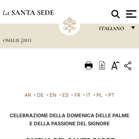
La
SANTA SEDE
ITALIANO
OMELIE
2013
FRANÇAIS
ENGLISH
ITALIANO
PORTUGUÊS
ESPAÑOL
AR
-
DE
-
EN
-
ES
-
FR
-
IT
-
PL
-
PT
DEUTSCH
POLSKI
CELEBRAZIONE DELLA DOMENICA DELLE PALME
E DELLA PASSIONE DEL SIGNORE
العربيّة
中文