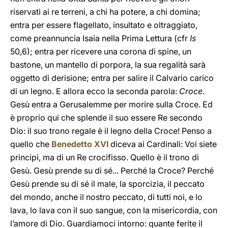
riservati ai re terreni, a chi ha potere, a chi domina;
entra per essere flagellato, insultato e oltraggiato,
come preannuncia Isaia nella Prima Lettura (cfr
Is
50,6); entra per ricevere una corona di spine, un
bastone, un mantello di porpora, la sua regalità sarà
oggetto di derisione; entra per salire il Calvario carico
di un legno. E allora ecco la seconda parola:
Croce
.
Gesù entra a Gerusalemme per morire sulla Croce. Ed
è proprio qui che splende il suo essere Re secondo
Dio: il suo trono regale è il legno della Croce! Penso a
quello che
Benedetto XVI
diceva ai Cardinali: Voi siete
principi, ma di un Re crocifisso. Quello è il trono di
Gesù. Gesù prende su di sé... Perché la Croce? Perché
Gesù prende su di sé il male, la sporcizia, il peccato
del mondo, anche il nostro peccato, di tutti noi, e lo
lava, lo lava con il suo sangue, con la misericordia, con
l’amore di Dio. Guardiamoci intorno: quante ferite il