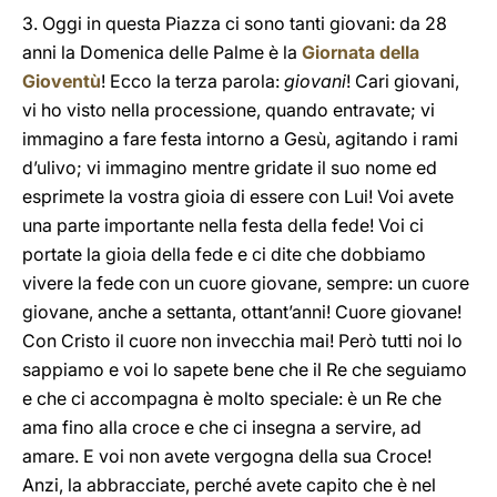
3. Oggi in questa Piazza ci sono tanti giovani: da 28
anni la Domenica delle Palme è la
Giornata della
Gioventù
! Ecco la terza parola:
giovani
! Cari giovani,
vi ho visto nella processione, quando entravate; vi
immagino a fare festa intorno a Gesù, agitando i rami
d’ulivo; vi immagino mentre gridate il suo nome ed
esprimete la vostra gioia di essere con Lui! Voi avete
una parte importante nella festa della fede! Voi ci
portate la gioia della fede e ci dite che dobbiamo
vivere la fede con un cuore giovane, sempre: un cuore
giovane, anche a settanta, ottant’anni! Cuore giovane!
Con Cristo il cuore non invecchia mai! Però tutti noi lo
sappiamo e voi lo sapete bene che il Re che seguiamo
e che ci accompagna è molto speciale: è un Re che
ama fino alla croce e che ci insegna a servire, ad
amare. E voi non avete vergogna della sua Croce!
Anzi, la abbracciate, perché avete capito che è nel