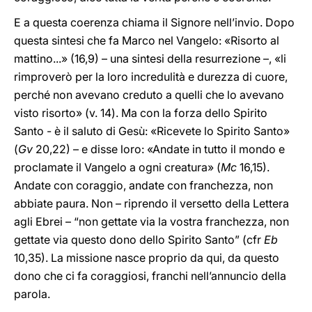
E a questa coerenza chiama il Signore nell’invio. Dopo
questa sintesi che fa Marco nel Vangelo: «Risorto al
mattino...» (16,9) – una sintesi della resurrezione –, «li
rimproverò per la loro incredulità e durezza di cuore,
perché non avevano creduto a quelli che lo avevano
visto risorto» (v. 14). Ma con la forza dello Spirito
Santo - è il saluto di Gesù: «Ricevete lo Spirito Santo»
(
Gv
20,22) – e disse loro: «Andate in tutto il mondo e
proclamate il Vangelo a ogni creatura» (
Mc
16,15).
Andate con coraggio, andate con franchezza, non
abbiate paura. Non – riprendo il versetto della Lettera
agli Ebrei – “non gettate via la vostra franchezza, non
gettate via questo dono dello Spirito Santo” (cfr
Eb
10,35). La missione nasce proprio da qui, da questo
dono che ci fa coraggiosi, franchi nell’annuncio della
parola.