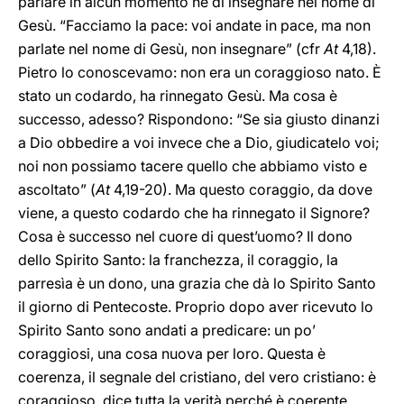
parlare in alcun momento né di insegnare nel nome di
Gesù. “Facciamo la pace: voi andate in pace, ma non
parlate nel nome di Gesù, non insegnare” (cfr
At
4,18).
Pietro lo conoscevamo: non era un coraggioso nato. È
stato un codardo, ha rinnegato Gesù. Ma cosa è
successo, adesso? Rispondono: “Se sia giusto dinanzi
a Dio obbedire a voi invece che a Dio, giudicatelo voi;
noi non possiamo tacere quello che abbiamo visto e
ascoltato” (
At
4,19-20). Ma questo coraggio, da dove
viene, a questo codardo che ha rinnegato il Signore?
Cosa è successo nel cuore di quest’uomo? Il dono
dello Spirito Santo: la franchezza, il coraggio, la
parresìa è un dono, una grazia che dà lo Spirito Santo
il giorno di Pentecoste. Proprio dopo aver ricevuto lo
Spirito Santo sono andati a predicare: un po’
coraggiosi, una cosa nuova per loro. Questa è
coerenza, il segnale del cristiano, del vero cristiano: è
coraggioso, dice tutta la verità perché è coerente.