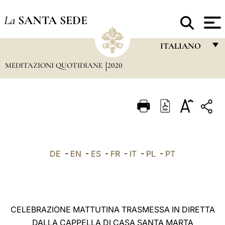
La
SANTA SEDE
ITALIANO
MEDITAZIONI QUOTIDIANE
2020
FRANÇAIS
ENGLISH
ITALIANO
PORTUGUÊS
ESPAÑOL
DE
-
EN
-
ES
-
FR
-
IT
-
PL
-
PT
DEUTSCH
POLSKI
العربيّة
CELEBRAZIONE MATTUTINA TRASMESSA IN DIRETTA
DALLA CAPPELLA DI CASA SANTA MARTA
中文