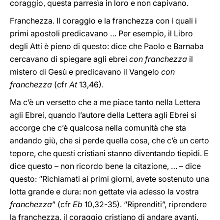
coraggio, questa parresìa in loro e non capivano.
Franchezza. Il coraggio e la franchezza con i quali i
primi apostoli predicavano … Per esempio, il Libro
degli Atti è pieno di questo: dice che Paolo e Barnaba
cercavano di spiegare agli ebrei
con franchezza
il
mistero di Gesù e predicavano il Vangelo
con
franchezza
(cfr
At
13,46).
Ma c’è un versetto che a me piace tanto nella Lettera
agli Ebrei, quando l’autore della Lettera agli Ebrei si
accorge che c’è qualcosa nella comunità che sta
andando giù, che si perde quella cosa, che c’è un certo
tepore, che questi cristiani stanno diventando tiepidi. E
dice questo – non ricordo bene la citazione, … – dice
questo: “Richiamati ai primi giorni, avete sostenuto una
lotta grande e dura: non gettate via adesso la vostra
franchezza
” (cfr
Eb
10,32-35). “Riprenditi”, riprendere
la franchezza, il coraggio cristiano di andare avanti.