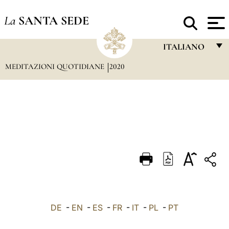
La
SANTA SEDE
ITALIANO
MEDITAZIONI QUOTIDIANE
2020
FRANÇAIS
ENGLISH
ITALIANO
PORTUGUÊS
ESPAÑOL
DEUTSCH
POLSKI
العربيّة
DE
-
EN
-
ES
-
FR
-
IT
-
PL
-
PT
中文