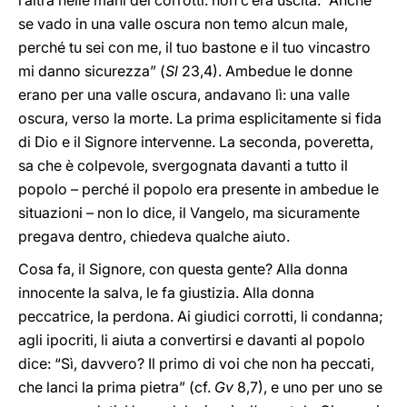
l’altra nelle mani dei corrotti: non c’era uscita. “Anche
se vado in una valle oscura non temo alcun male,
perché tu sei con me, il tuo bastone e il tuo vincastro
mi danno sicurezza” (
Sl
23,4). Ambedue le donne
erano per una valle oscura, andavano lì: una valle
oscura, verso la morte. La prima esplicitamente si fida
di Dio e il Signore intervenne. La seconda, poveretta,
sa che è colpevole, svergognata davanti a tutto il
popolo – perché il popolo era presente in ambedue le
situazioni – non lo dice, il Vangelo, ma sicuramente
pregava dentro, chiedeva qualche aiuto.
Cosa fa, il Signore, con questa gente? Alla donna
innocente la salva, le fa giustizia. Alla donna
peccatrice, la perdona. Ai giudici corrotti, li condanna;
agli ipocriti, li aiuta a convertirsi e davanti al popolo
dice: “Sì, davvero? Il primo di voi che non ha peccati,
che lanci la prima pietra” (cf.
Gv
8,7), e uno per uno se