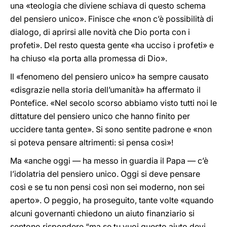
una «teologia che diviene schiava di questo schema
del pensiero unico». Finisce che «non c’è possibilità di
dialogo, di aprirsi alle novità che Dio porta con i
profeti». Del resto questa gente «ha ucciso i profeti» e
ha chiuso «la porta alla promessa di Dio».
Il «fenomeno del pensiero unico» ha sempre causato
«disgrazie nella storia dell’umanità» ha affermato il
Pontefice. «Nel secolo scorso abbiamo visto tutti noi le
dittature del pensiero unico che hanno finito per
uccidere tanta gente». Si sono sentite padrone e «non
si poteva pensare altrimenti: si pensa così»!
Ma «anche oggi — ha messo in guardia il Papa — c’è
l’idolatria del pensiero unico. Oggi si deve pensare
così e se tu non pensi così non sei moderno, non sei
aperto». O peggio, ha proseguito, tante volte «quando
alcuni governanti chiedono un aiuto finanziario si
sentono rispondere “ma se tu vuoi questo aiuto devi