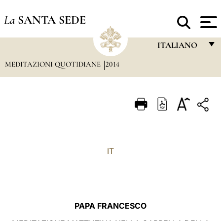
La
SANTA SEDE
ITALIANO
MEDITAZIONI QUOTIDIANE
2014
FRANÇAIS
ENGLISH
ITALIANO
PORTUGUÊS
ESPAÑOL
IT
DEUTSCH
POLSKI
العربيّة
PAPA FRANCESCO
中文