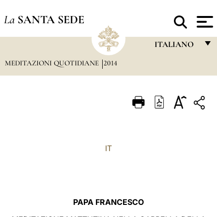
La
SANTA SEDE
ITALIANO
MEDITAZIONI QUOTIDIANE
2014
FRANÇAIS
ENGLISH
ITALIANO
PORTUGUÊS
ESPAÑOL
IT
DEUTSCH
POLSKI
العربيّة
PAPA FRANCESCO
中文