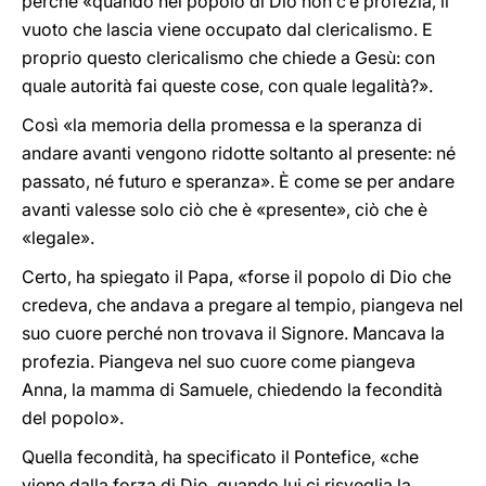
perché «quando nel popolo di Dio non c’è profezia, il
vuoto che lascia viene occupato dal clericalismo. E
proprio questo clericalismo che chiede a Gesù: con
quale autorità fai queste cose, con quale legalità?».
Così «la memoria della promessa e la speranza di
andare avanti vengono ridotte soltanto al presente: né
passato, né futuro e speranza». È come se per andare
avanti valesse solo ciò che è «presente», ciò che è
«legale».
Certo, ha spiegato il Papa, «forse il popolo di Dio che
credeva, che andava a pregare al tempio, piangeva nel
suo cuore perché non trovava il Signore. Mancava la
profezia. Piangeva nel suo cuore come piangeva
Anna, la mamma di Samuele, chiedendo la fecondità
del popolo».
Quella fecondità, ha specificato il Pontefice, «che
viene dalla forza di Dio, quando lui ci risveglia la