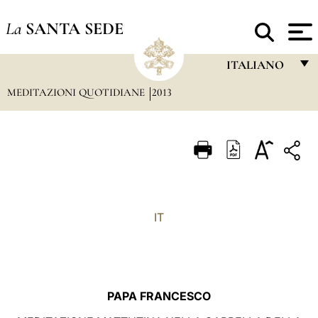
La
SANTA SEDE
ITALIANO
MEDITAZIONI QUOTIDIANE
2013
FRANÇAIS
ENGLISH
ITALIANO
PORTUGUÊS
ESPAÑOL
IT
DEUTSCH
POLSKI
العربيّة
PAPA FRANCESCO
中文