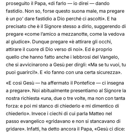
proseguito il Papa, «di farlo — io direi — dando
fastidio. Non so, forse questo suona male, ma pregare
è un po’ dare fastidio a Dio perché ci ascolti». E ha
precisato che è il Signore stesso a dirlo, suggerendo di
pregare «come l’amico a mezzanotte, come la vedova
al giudice». Dunque pregare «è attirare gli occhi,
attirare il cuore di Dio verso di noi». Ed è proprio
quello che hanno fatto anche i lebbrosi del Vangelo,
che si avvicinarono a Gesù per dirgli: «Ma se tu vuoi, tu
puoi guarirci!». E «lo fanno con una certa sicurezza».
«E così Gesù — ha affermato il Pontefice — ci insegna
a pregare». Noi abitualmente presentiamo al Signore la
nostra richiesta «una, due o tre volte, ma non con tanta
forza: e poi mi stanco di chiederlo e mi dimentico di
chiederlo». Invece i ciechi di cui parla Matteo nel
passo evangelico «gridavano e non si stancavano di
gridare». Infatti, ha detto ancora il Papa, «Gesù ci dice: