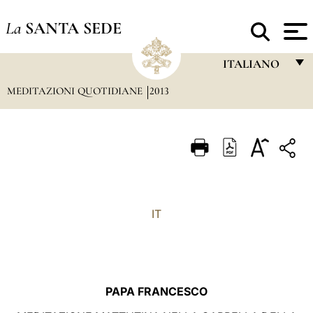
La
SANTA SEDE
ITALIANO
MEDITAZIONI QUOTIDIANE
2013
FRANÇAIS
ENGLISH
ITALIANO
PORTUGUÊS
ESPAÑOL
IT
DEUTSCH
POLSKI
العربيّة
PAPA FRANCESCO
中文