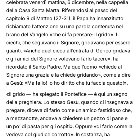
celebrata venerdì mattina, 6 dicembre, nella cappella
della Casa Santa Marta. Riferendosi al passo del
capitolo 9 di Matteo (27-31), il Papa ha innanzitutto
richiamato l’attenzione su una parola contenuta nel
brano del Vangelo «che ci fa pensare: il grido». I
ciechi, che seguivano il Signore, gridavano per essere
guariti. «Anche quel cieco all’entrata di Gerico gridava
e gli amici del Signore volevano farlo tacere», ha
ricordato il Santo Padre. Ma quell’uomo «chiede al
Signore una grazia e la chiede gridando», come a dire
a Gesù: «Ma fallo! Io ho diritto che tu faccia questo!».
«Il grido — ha spiegato il Pontefice — è qui un segno
della preghiera. Lo stesso Gesù, quando ci insegnava a
pregare, diceva di farlo come un amico fastidioso che,
a mezzanotte, andava a chiedere un pezzo di pane e
un po’ di pasta per gli ospiti». Oppure «di farlo come la
vedova col giudice corrotto». In sostanza, ha