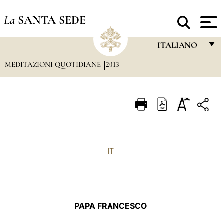
La
SANTA SEDE
ITALIANO
MEDITAZIONI QUOTIDIANE
2013
FRANÇAIS
ENGLISH
ITALIANO
PORTUGUÊS
ESPAÑOL
IT
DEUTSCH
POLSKI
العربيّة
PAPA FRANCESCO
中文