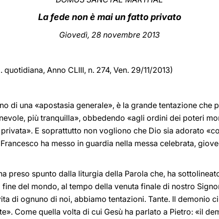
La fede non è mai un fatto privato
Giovedì, 28 novembre 2013
d. quotidiana,
Anno CLIII, n. 274, Ven. 29/11/2013)
egno di una «apostasia generale», è la grande tentazione che p
nevole, più tranquilla», obbedendo «agli ordini dei poteri m
a privata». E soprattutto non vogliono che Dio sia adorato «co
Francesco ha messo in guardia nella messa celebrata, giove
 preso spunto dalla liturgia della Parola che, ha sottolineato,
la fine del mondo, al tempo della venuta finale di nostro Signor
 vita di ognuno di noi, abbiamo tentazioni. Tante. Il demonio c
e». Come quella volta di cui Gesù ha parlato a Pietro: «il de