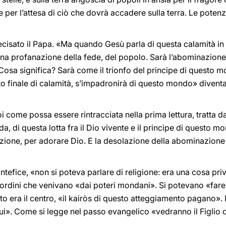
per l’attesa di ciò che dovrà accadere sulla terra. Le potenze
recisato il Papa. «Ma quando Gesù parla di questa calamità in 
na profanazione della fede, del popolo. Sarà l’abominazione.
osa significa? Sarà come il trionfo del principe di questo mo
o finale di calamità, s’impadronirà di questo mondo» diventa
come possa essere rintracciata nella prima lettura, tratta dal
ada, di questa lotta fra il Dio vivente e il principe di questo 
ione, per adorare Dio. E la desolazione della abominazione 
ntefice, «non si poteva parlare di religione: era una cosa pri
i ordini che venivano «dai poteri mondani». Si potevano «fare
sto era il centro, «il kairòs di questo atteggiamento pagano
Lui». Come si legge nel passo evangelico «vedranno il Figlio