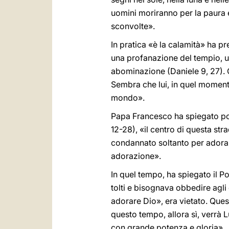
uomini moriranno per la paura e 
sconvolte».
In pratica «è la calamità» ha p
una profanazione del tempio, u
abominazione (Daniele 9, 27). C
Sembra che lui, in quel moment
mondo».
Papa Francesco ha spiegato poi 
12-28), «il centro di questa str
condannato soltanto per adoraz
adorazione».
In quel tempo, ha spiegato il Po
tolti e bisognava obbedire agl
adorare Dio», era vietato. Que
questo tempo, allora sì, verrà 
con grande potenza e gloria».