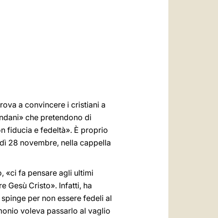
العربيّة
中文
LATINE
rova a convincere i cristiani a
ondani» che pretendono di
n fiducia e fedeltà». È proprio
dì 28 novembre, nella cappella
 «ci fa pensare agli ultimi
e Gesù Cristo». Infatti, ha
i spinge per non essere fedeli al
monio voleva passarlo al vaglio