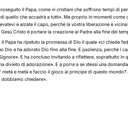
proseguito il Papa, come «i cristiani che soffrono tempi di per
di quello che accadrà a tutti». Ma proprio in momenti come q
evatevi e alzate il capo, perché la vostra liberazione è vicina»
di Gesù Cristo è portare la creazione al Padre alla fine dei tem
l Papa ha ripetuto la promessa di Dio il quale «ci chiede fe
uo Dio e ha adorato Dio fino alla fine. E pazienza, perché i ca
ignore». E ha concluso invitando a riflettere, soprattutto in
a divieto di adorazione». E a porre a se stessi una domanda:
’ metà e metà e faccio il gioco al principe di questo mondo? 
che dobbiamo chiedere».