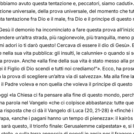
abbiamo avuto questa tentazione e, peccatori, siamo caduti». Ma
zione universale, della prova universale, del momento che tutt
a tentazione fra Dio e il male, fra Dio e il principe di quest
esù il demonio ha incominciato a fare questa prova all’inizio 
ndere un’altra strada, più ragionevole, più tranquilla, meno pe
mi adori io ti darò questo! Cercava di essere il dio di Gesù». 
nella sua vita pubblica: gli insulti, le calunnie» o quando si s
a prova». Anche «alla fine della sua vita è stato messo alla p
 il Figlio di Dio scendi e tutti noi crediamo!”». Ecco, ha pros
 la prova di scegliere un’altra via di salvezza». Ma alla fine l
 il Padre voleva e non quella che voleva il principe di quest
, oggi «la Chiesa ci fa pensare alla fine di questo mondo, perch
na parola nel Vangelo «che ci colpisce abbastanza: tutte que
risposta che ci dà il Vangelo di Luca (20, 21-28) è «finché 
il Papa, «anche i pagani hanno un tempo di pienezza»: il kairò
sarà questo, il trionfo finale: Gerusalemme calpestata» e, si
 stelle, e sulla terra angoscia di popoli in ansia per il fragore 