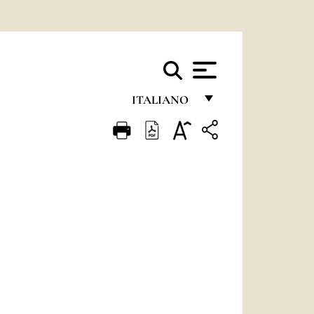
ITALIANO
FRANÇAIS
ENGLISH
ITALIANO
PORTUGUÊS
ESPAÑOL
DEUTSCH
POLSKI