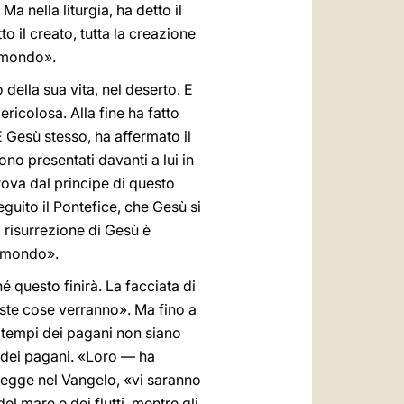
 nella liturgia, ha detto il
o il creato, tutta la creazione
o mondo».
della sua vita, nel deserto. E
ricolosa. Alla fine ha fatto
E Gesù stesso, ha affermato il
ono presentati davanti a lui in
rova dal principe di questo
eguito il Pontefice, che Gesù si
a risurrezione di Gesù è
o mondo».
é questo finirà. La facciata di
ste cose verranno». Ma fino a
i tempi dei pagani non siano
s dei pagani. «Loro — ha
 legge nel Vangelo, «vi saranno
del mare e dei flutti, mentre gli