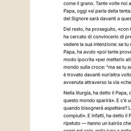
come il grano. Tante volte noi 
Papa, oggi «si parla della tenta
del Signore sarà davanti a quest
Del resto, ha proseguito, «con G
ha cercato di convincerlo di pre
vedere la sua intenzione: se tu 
Papa, ha avuto «poi tante prove 
modo ipocrita «per metterlo all
mondo sulla croce: “ma se tu sei
è trovato davanti «un’altra volta
avvenuta attraverso la via «che
Nella liturgia, ha detto il Papa
questo mondo sparirà». E c’è u
quando bisognerà aspettare? La 
compiuti». E infatti, ha detto 
ripetuto — hanno un kairòs che 
segni nel sole, nella luna e nelle