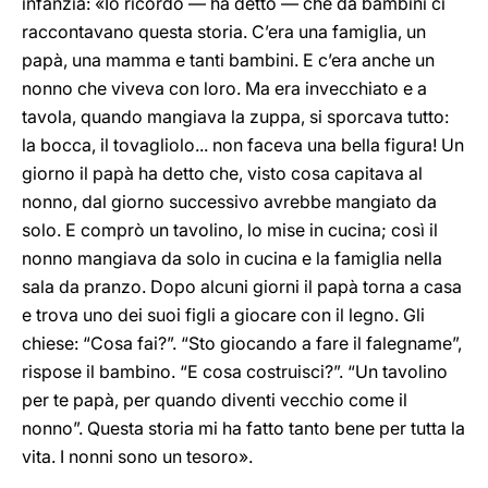
infanzia: «Io ricordo — ha detto — che da bambini ci
raccontavano questa storia. C’era una famiglia, un
papà, una mamma e tanti bambini. E c’era anche un
nonno che viveva con loro. Ma era invecchiato e a
tavola, quando mangiava la zuppa, si sporcava tutto:
la bocca, il tovagliolo... non faceva una bella figura! Un
giorno il papà ha detto che, visto cosa capitava al
nonno, dal giorno successivo avrebbe mangiato da
solo. E comprò un tavolino, lo mise in cucina; così il
nonno mangiava da solo in cucina e la famiglia nella
sala da pranzo. Dopo alcuni giorni il papà torna a casa
e trova uno dei suoi figli a giocare con il legno. Gli
chiese: “Cosa fai?”. “Sto giocando a fare il falegname”,
rispose il bambino. “E cosa costruisci?”. “Un tavolino
per te papà, per quando diventi vecchio come il
nonno”. Questa storia mi ha fatto tanto bene per tutta la
vita. I nonni sono un tesoro».