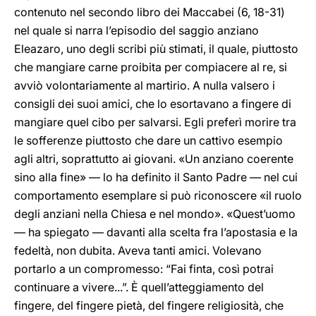
contenuto nel secondo libro dei Maccabei (6, 18-31)
nel quale si narra l’episodio del saggio anziano
Eleazaro, uno degli scribi più stimati, il quale, piuttosto
che mangiare carne proibita per compiacere al re, si
avviò volontariamente al martirio. A nulla valsero i
consigli dei suoi amici, che lo esortavano a fingere di
mangiare quel cibo per salvarsi. Egli preferì morire tra
le sofferenze piuttosto che dare un cattivo esempio
agli altri, soprattutto ai giovani. «Un anziano coerente
sino alla fine» — lo ha definito il Santo Padre — nel cui
comportamento esemplare si può riconoscere «il ruolo
degli anziani nella Chiesa e nel mondo». «Quest’uomo
— ha spiegato — davanti alla scelta fra l’apostasia e la
fedeltà, non dubita. Aveva tanti amici. Volevano
portarlo a un compromesso: “Fai finta, così potrai
continuare a vivere...”. È quell’atteggiamento del
fingere, del fingere pietà, del fingere religiosità, che