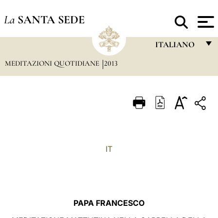
La
SANTA SEDE
ITALIANO
MEDITAZIONI QUOTIDIANE
2013
FRANÇAIS
ENGLISH
ITALIANO
PORTUGUÊS
ESPAÑOL
IT
DEUTSCH
POLSKI
العربيّة
PAPA FRANCESCO
中文