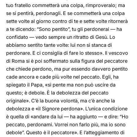
tuo fratello commetterà una colpa, rimproveralo; ma
se si pentirà, perdonagli. E se commetterà una colpa
sette volte al giorno contro di te e sette volte ritornerà
a te dicendo: “Sono pentito”, tu gli perdonerai — ha
confidato — vedo sempre un ritratto di Gesù. Lo
abbiamo sentito tante volte: lui non si stanca di
perdonare. E ci consiglia di fare lo stesso». Il vescovo
di Roma si è poi soffermato sulla figura del peccatore
che chiede perdono, ma pur essendo davvero pentito
cade ancora e cade più volte nel peccato. Egli, ha
spiegato il Papa, «si pente ma non può uscire da
questo; è debole. È la debolezza del peccato
originale». C’è la buona volontà, ma c’è anche la
debolezza e «il Signore perdona». L’unica condizione
è quella di «andare da lui — ha aggiunto — e dire: “Ho
peccato, perdonami. Vorrei non farlo più, ma io sono
debole”. Questo è il peccatore». E l’atteggiamento di