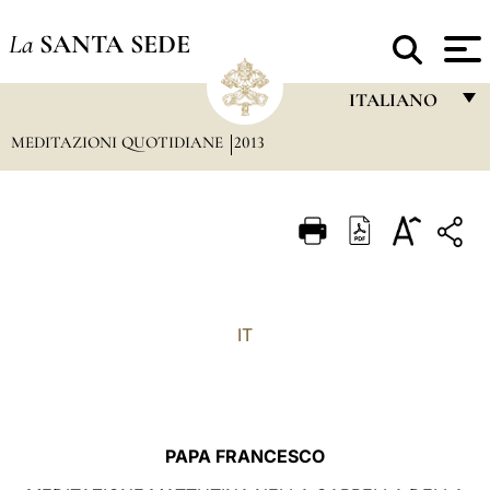
La
SANTA SEDE
ITALIANO
MEDITAZIONI QUOTIDIANE
2013
FRANÇAIS
ENGLISH
ITALIANO
PORTUGUÊS
ESPAÑOL
IT
DEUTSCH
POLSKI
العربيّة
PAPA FRANCESCO
中文