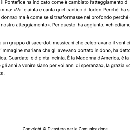
o il Pontefice ha indicato come è cambiato l’atteggiamento d
ma: «Va’ e aiuta e canta quel cantico di lode». Perché, ha 
è donna» ma è come se si trasformasse nel profondo perché
l nostro atteggiamento». Per questo, ha aggiunto, «chiediamo
 a un gruppo di sacerdoti messicani che celebravano il ventic
 l’immagine mariana che gli avevano portato in dono, ha dett
ica. Guardate, è dipinta incinta. È la Madonna d’America, è 
é gli anni a venire siano per voi anni di speranza», la grazia «
a.
Copyright © Dicastero per la Comunicazione