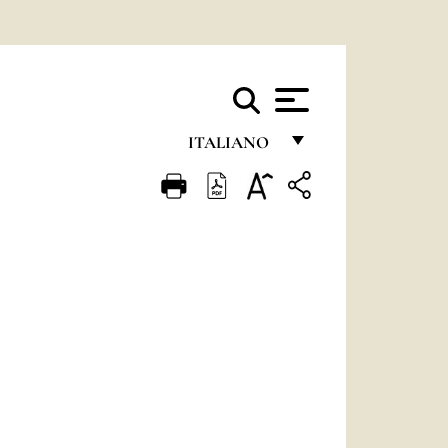
ITALIANO
FRANÇAIS
ENGLISH
ITALIANO
PORTUGUÊS
ESPAÑOL
DEUTSCH
POLSKI