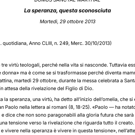
La speranza, questa sconosciuta
Martedì, 29 ottobre 2013
d. quotidiana,
Anno CLIII, n. 249, Merc. 30/10/2013)
 tre virtù teologali, perché nella vita si nasconde. Tuttavia es
è donna» ma è come se si trasformasse perché diventa mam
ttina, martedì 29 ottobre, durante la messa celebrata a Santa
in attesa della rivelazione del Figlio di Dio.
a speranza, una virtù, ha detto all’inizio dell’omelia, che si è
 Paolo nella lettera ai romani (8, 18-25). «Paolo — ha notato 
e dice che non sono paragonabili alla gloria futura che sarà r
una tensione verso la rivelazione che riguarda tutto il creato
vivere nella speranza è vivere in questa tensione», nell’attes