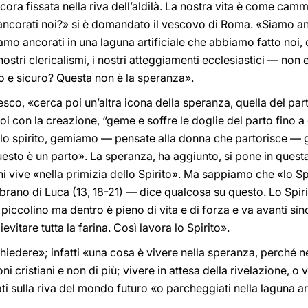
ora fissata nella riva dell’aldilà. La nostra vita è come cam
corati noi?» si è domandato il vescovo di Roma. «Siamo ancor
mo ancorati in una laguna artificiale che abbiamo fatto noi, c
 nostri clericalismi, i nostri atteggiamenti ecclesiastici — non
o e sicuro? Questa non è la speranza».
co, «cerca poi un’altra icona della speranza, quella del part
oi con la creazione, “geme e soffre le doglie del parto fino a
llo spirito, gemiamo — pensate alla donna che partorisce —
esto è un parto». La speranza, ha aggiunto, si pone in questa
hi vive «nella primizia dello Spirito». Ma sappiamo che «lo Sp
l brano di Luca (13, 18-21) — dice qualcosa su questo. Lo Spir
piccolino ma dentro è pieno di vita e di forza e va avanti sino
ievitare tutta la farina. Così lavora lo Spirito».
iedere»; infatti «una cosa è vivere nella speranza, perché ne
i cristiani e non di più; vivere in attesa della rivelazione, o 
sulla riva del mondo futuro «o parcheggiati nella laguna art