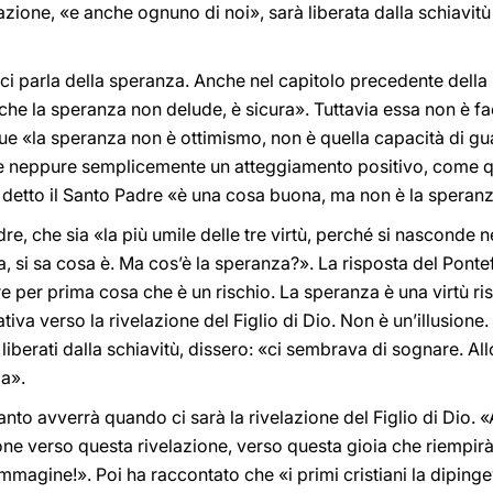
azione, «e anche ognuno di noi», sarà liberata dalla schiavitù 
i parla della speranza. Anche nel capitolo precedente della 
che la speranza non delude, è sicura». Tuttavia essa non è fa
que «la speranza non è ottimismo, non è quella capacità di g
 è neppure semplicemente un atteggiamento positivo, come q
a detto il Santo Padre «è una cosa buona, ma non è la speran
re, che sia «la più umile delle tre virtù, perché si nasconde ne
 fa, si sa cosa è. Ma cos’è la speranza?». La risposta del Ponte
e per prima cosa che è un rischio. La speranza è una virtù ri
tiva verso la rivelazione del Figlio di Dio. Non è un’illusione
o liberati dalla schiavitù, dissero: «ci sembrava di sognare. Al
ia».
nto avverrà quando ci sarà la rivelazione del Figlio di Dio. 
one verso questa rivelazione, verso questa gioia che riempirà
mmagine!». Poi ha raccontato che «i primi cristiani la dipin