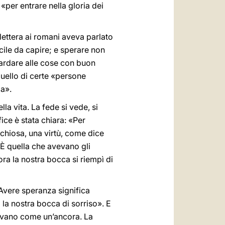
«per entrare nella gloria dei
lettera ai romani aveva parlato
cile da capire; e sperare non
uardare alle cose con buon
uello di certe «persone
za».
lla vita. La fede si vede, si
fice è stata chiara: «Per
schiosa, una virtù, come dice
. È quella che avevano gli
lora la nostra bocca si riempì di
«Avere speranza significa
 la nostra bocca di sorriso». E
gevano come un’ancora. La