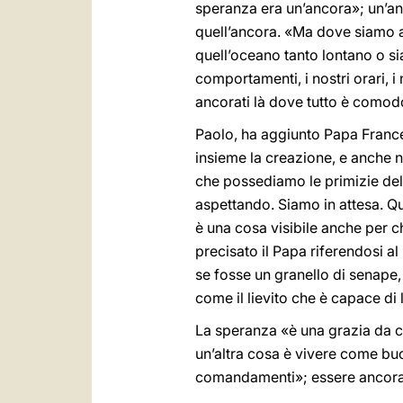
speranza era un’ancora»; un’anc
quell’ancora. «Ma dove siamo an
quell’oceano tanto lontano o sia
comportamenti, i nostri orari, i
ancorati là dove tutto è comod
Paolo, ha aggiunto Papa Frances
insieme la creazione, e anche n
che possediamo le primizie de
aspettando. Siamo in attesa. Qu
è una cosa visibile anche per c
precisato il Papa riferendosi a
se fosse un granello di senape, 
come il lievito che è capace di l
La speranza «è una grazia da ch
un’altra cosa è vivere come buon
comandamenti»; essere ancorati 