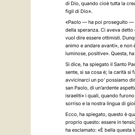
di Dio, quando cioè tutta la cre
figli di Dio».
«Paolo — ha poi proseguito — c
della speranza. Ci aveva detto 
vuol dire essere ottimisti. Dun
animo e andare avanti», e non
luminose, positive». Questa, h
Si dice, ha spiegato il Santo Pad
sente, si sa cosa è; la carità si
avvicinarci un po’ possiamo dir
san Paolo, di un’ardente aspetta
israeliti» i quali, quando furon
sorriso e la nostra lingua di gio
Ecco, ha spiegato, questo è qua
proprio questo: essere in tensi
ha esclamato: «È bella questa i