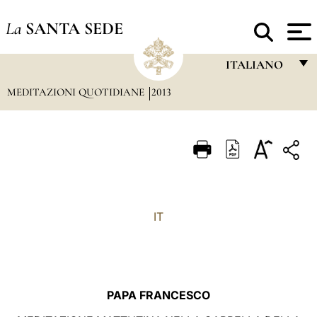
La
SANTA SEDE
ITALIANO
MEDITAZIONI QUOTIDIANE
2013
FRANÇAIS
ENGLISH
ITALIANO
PORTUGUÊS
ESPAÑOL
IT
DEUTSCH
POLSKI
العربيّة
PAPA FRANCESCO
中文