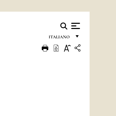
ITALIANO
FRANÇAIS
ENGLISH
ITALIANO
PORTUGUÊS
ESPAÑOL
DEUTSCH
POLSKI