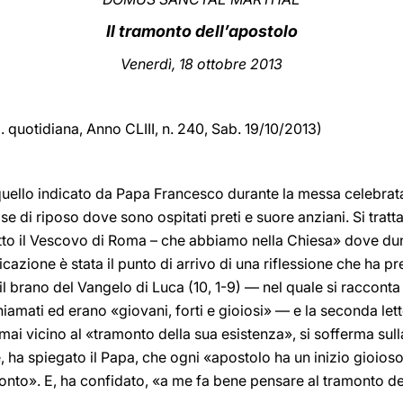
Il tramonto dell’apostolo
Venerdì, 18 ottobre 2013
d. quotidiana,
Anno CLIII, n. 240, Sab. 19/10/2013)
quello indicato da Papa Francesco durante la messa celebrat
ase di riposo dove sono ospitati preti e suore anziani. Si tratta
 detto il Vescovo di Roma – che abbiamo nella Chiesa» dove 
cazione è stata il punto di arrivo di una riflessione che ha p
: il brano del Vangelo di Luca (10, 1-9) — nel quale si racconta 
hiamati ed erano «giovani, forti e gioiosi» — e la seconda let
rmai vicino al «tramonto della sua esistenza», si sofferma sull
 ha spiegato il Papa, che ogni «apostolo ha un inizio gioioso
monto». E, ha confidato, «a me fa bene pensare al tramonto de