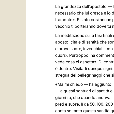
La grandezza dell’apostolo — ha
necessario che lui cresca e io di
tramonto». È stato così anche p
vecchio ti porteranno dove tu 
La meditazione sulle fasi finali
apostolicità e di santità che so
e brave suore, invecchiati, con 
cuori». Purtroppo, ha commentat
vede cosa ci aspetta». Di contr
è dentro. Visitarli dunque signif
stregua dei pellegrinaggi che si 
«Ma mi chiedo — ha aggiunto il 
— a questi santuari di santità e
giorni fa, che quando andava in
preti e suore, lì da 50, 100, 20
conta soltanto questa santità quo