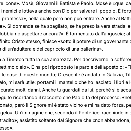
tre icone»: Mosè, Giovanni il Battista e Paolo. Mosè è «quel c
 nemici e lottava anche con Dio per salvare il popolo. È forte,
promessa», nella quale però non può entrare. Anche al Battis
. Si domanda se ha sbagliato, se ha preso la vera strada, e 
dobbiamo aspettare ancora?». È tormentato dall’angoscia; al
nito Cristo stesso, finisce «sotto il potere di un governante 
a di un’adultera e del capriccio di una ballerina».
ida a Timoteo tutta la sua amarezza. Per descriverne la soffer
settimo cielo». E ha poi riproposto le parole dell’apostolo: «
le cose di questo mondo; Crescente è andato in Galazia, Tit
o, mi sarà utile; portami il mantello che ho lasciato, i libri 
curato molti danni. Anche tu guardati da lui, perché si è acca
eguito ricordando il racconto che Paolo fa del processo: «ne
onato, però il Signore mi è stato vicino e mi ha dato forza, p
elo». Un’immagine che, secondo il Pontefice, racchiude in s
tradito»; assistito soltanto dal Signore che «non abbandona,
tesso».