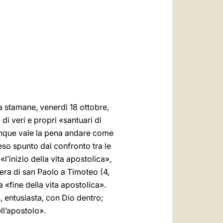
العربيّة
中文
LATINE
a stamane, venerdì 18 ottobre,
 di veri e propri «santuari di
dunque vale la pena andare come
reso spunto dal confronto tra le
«l’inizio della vita apostolica»,
tera di san Paolo a Timoteo (4,
a «fine della vita apostolica».
, entusiasta, con Dio dentro;
ll’apostolo».