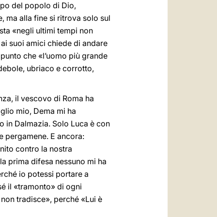
apo del popolo di Dio,
 ma alla fine si ritrova solo sul
ta «negli ultimi tempi non
ai suoi amici chiede di andare
 punto che «l’uomo più grande
debole, ubriaco e corrotto,
enza, il vescovo di Roma ha
Figlio mio, Dema mi ha
o in Dalmazia. Solo Luca è con
e le pergamene. E ancora:
nito contro la nostra
lla prima difesa nessuno mi ha
erché io potessi portare a
é il «tramonto» di ogni
 non tradisce», perché «Lui è