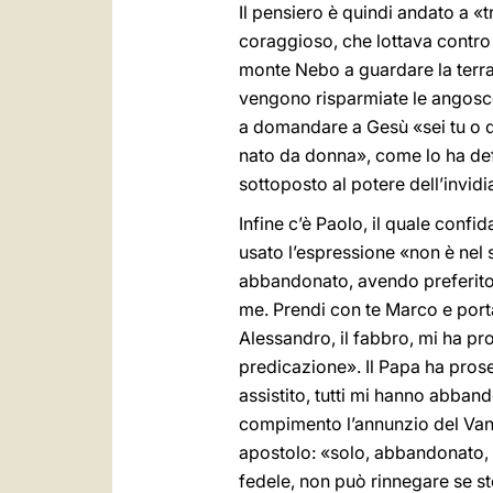
Il pensiero è quindi andato a «
coraggioso, che lottava contro i
monte Nebo a guardare la terra 
vengono risparmiate le angosce»
a domandare a Gesù «sei tu o 
nato da donna», come lo ha defi
sottoposto al potere dell’invidi
Infine c’è Paolo, il quale conf
usato l’espressione «non è nel 
abbandonato, avendo preferito 
me. Prendi con te Marco e portal
Alessandro, il fabbro, mi ha pro
predicazione». Il Papa ha pros
assistito, tutti mi hanno abband
compimento l’annunzio del Vang
apostolo: «solo, abbandonato, 
fedele, non può rinnegare se s