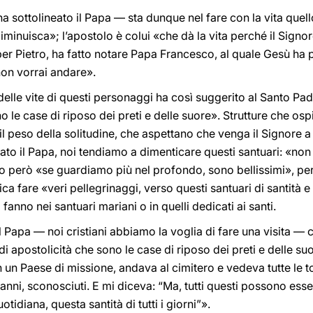
 sottolineato il Papa — sta dunque nel fare con la vita quello
minuisca»; l’apostolo è colui «che dà la vita perché il Signore 
er Pietro, ha fatto notare Papa Francesco, al quale Gesù ha 
non vorrai andare».
 delle vite di questi personaggi ha così suggerito al Santo Padr
no le case di riposo dei preti e delle suore». Strutture che osp
il peso della solitudine, che aspettano che venga il Signore a
o il Papa, noi tendiamo a dimenticare questi santuari: «non 
o però «se guardiamo più nel profondo, sono bellissimi», per
ica fare «veri pellegrinaggi, verso questi santuari di santità e 
fanno nei santuari mariani o in quelli dedicati ai santi.
Papa — noi cristiani abbiamo la voglia di fare una visita — 
 di apostolicità che sono le case di riposo dei preti e delle s
 un Paese di missione, andava al cimitero e vedeva tutte le 
0 anni, sconosciuti. E mi diceva: “Ma, tutti questi possono ess
tidiana, questa santità di tutti i giorni”».