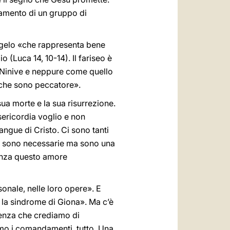
giamento di un gruppo di
Vangelo «che rappresenta bene
 (Luca 14, 10-14). Il fariseo è
di Ninive e neppure come quello
e che sono peccatore».
a morte e la sua risurrezione.
sericordia voglio e non
angue di Cristo. Ci sono tanti
ere sono necessarie ma sono una
senza questo amore
onale, nelle loro opere». E
 la sindrome di Giona». Ma c’è
cienza che crediamo di
amo i comandamenti, tutto. Una