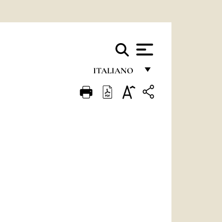
ITALIANO
FRANÇAIS
ENGLISH
ITALIANO
PORTUGUÊS
ESPAÑOL
DEUTSCH
POLSKI