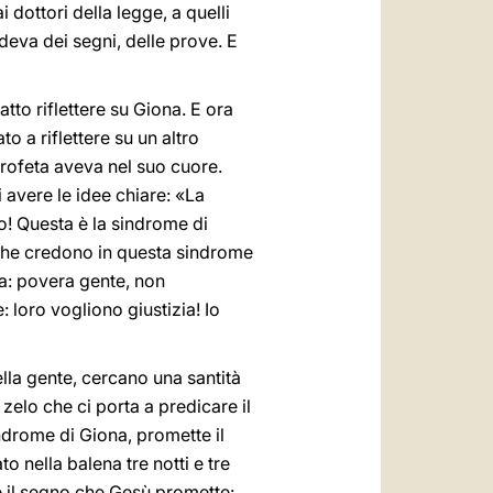
i dottori della legge, a quelli
edeva dei segni, delle prove. E
tto riflettere su Giona. E ora
 a riflettere su un altro
profeta aveva nel suo cuore.
 avere le idee chiare: «La
ro! Questa è la sindrome di
 che credono in questa sindrome
na: povera gente, non
: loro vogliono giustizia! Io
lla gente, cercano una santità
 zelo che ci porta a predicare il
ndrome di Giona, promette il
o nella balena tre notti e tre
o è il segno che Gesù promette: