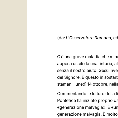
(da:
L'Osservatore Romano
, e
C’è una grave malattia che minac
appena usciti da una tintoria, 
senza il nostro aiuto. Gesù inv
del Signore. È questo in sosta
stamani, lunedì 14 ottobre, nell
Commentando le letture della litu
Pontefice ha iniziato proprio 
«generazione malvagia». È «un
generazione malvagia. È molto f