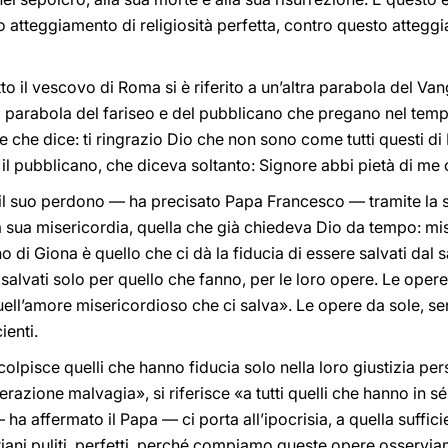
to atteggiamento di religiosità perfetta, contro questo atteg
tto il vescovo di Roma si è riferito a un’altra parabola del 
a parabola del fariseo e del pubblicano che pregano nel tempio
are che dice: ti ringrazio Dio che non sono come tutti questi 
ra il pubblicano, che diceva soltanto: Signore abbi pietà di m
il suo perdono — ha precisato Papa Francesco — tramite la su
a sua misericordia, quella che già chiedeva Dio da tempo: mi
o di Giona è quello che ci dà la fiducia di essere salvati dal s
 salvati solo per quello che fanno, per le loro opere. Le op
ell’amore misericordioso che ci salva». Le opere da sole, 
ienti.
lpisce quelli che hanno fiducia solo nella loro giustizia pers
zione malvagia», si riferisce «a tutti quelli che hanno in sé
 ha affermato il Papa — ci porta all’ipocrisia, a quella suffi
iani puliti, perfetti, perché compiamo queste opere osservi