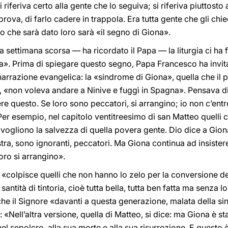
 riferiva certo alla gente che lo seguiva; si riferiva piuttosto a
rova, di farlo cadere in trappola. Era tutta gente che gli chi
 che sarà dato loro sarà «il segno di Giona».
 settimana scorsa — ha ricordato il Papa — la liturgia ci ha fa
». Prima di spiegare questo segno, Papa Francesco ha invitato
 narrazione evangelica: la «sindrome di Giona», quella che il 
e, «non voleva andare a Ninive e fuggì in Spagna». Pensava di
ere questo. Se loro sono peccatori, si arrangino; io non c’ent
er esempio, nel capitolo ventitreesimo di san Matteo quelli
 vogliono la salvezza di quella povera gente. Dio dice a Gio
stra, sono ignoranti, peccatori. Ma Giona continua ad insistere
oro si arrangino».
«colpisce quelli che non hanno lo zelo per la conversione de
ntità di tintoria, cioè tutta bella, tutta ben fatta ma senza lo
che il Signore «davanti a questa generazione, malata della si
«Nell’altra versione, quella di Matteo, si dice: ma Giona è stat
ù nel sepolcro, alla sua morte e alla sua risurrezione. E quest