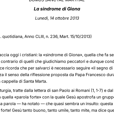
La sindrome di Giona
Lune
dì, 14 ottobre 2013
d. quotidiana,
Anno CLIII, n. 236, Mart. 15/10/2013)
cia oggi i cristiani: la «sindrome di Giona», quella che fa sen
al contrario di quelli che giudichiamo peccatori e dunque cond
ece ricorda che per salvarci è necessario seguire «il segno di
nza il senso della riflessione proposta da Papa Francesco dur
a cappella di Santa Marta.
rgia, tratte dalla lettera di san Paolo ai Romani (1, 1-7) e dal
da quella «parola forte» con la quale Gesù apostrofa un gru
a parola — ha notato — che quasi sembra un insulto: questa
orte! Gesù tanto buono, tanto umile, tanto mite, ma dice que