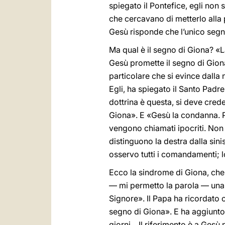
spiegato il Pontefice, egli non si
che cercavano di metterlo alla p
Gesù risponde che l’unico segno
Ma qual è il segno di Giona? «La
Gesù promette il segno di Giona
particolare che si evince dalla
Egli, ha spiegato il Santo Padr
dottrina è questa, si deve cred
Giona». E «Gesù la condanna. P
vengono chiamati ipocriti. Non
distinguono la destra dalla sini
osservo tutti i comandamenti; l
Ecco la sindrome di Giona, che 
— mi permetto la parola — una sa
Signore». Il Papa ha ricordato 
segno di Giona». E ha aggiunto: 
giorni... Il riferimento è a Ges