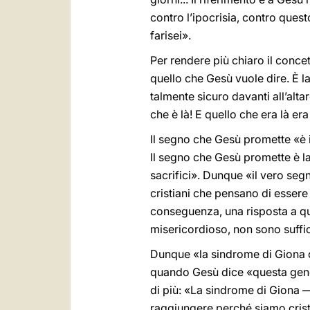
contro l’ipocrisia, contro ques
farisei».
Per rendere più chiaro il conce
quello che Gesù vuole dire. È l
talmente sicuro davanti all’alt
che è là! E quello che era là e
Il segno che Gesù promette «è 
Il segno che Gesù promette è l
sacrifici». Dunque «il vero segn
cristiani che pensano di essere
conseguenza, una risposta a qu
misericordioso, non sono suffic
Dunque «la sindrome di Giona co
quando Gesù dice «questa genera
di più: «La sindrome di Giona —
raggiungere perché siamo crist