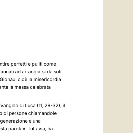
العربيّة
中文
LATINE
tire perfetti e puliti come
annati ad arrangiarsi da soli,
 Giona», cioè la misericordia
ante la messa celebrata
 Vangelo di Luca (11, 29-32), il
ppo di persone chiamandole
 generazione è una
sta parola». Tuttavia, ha