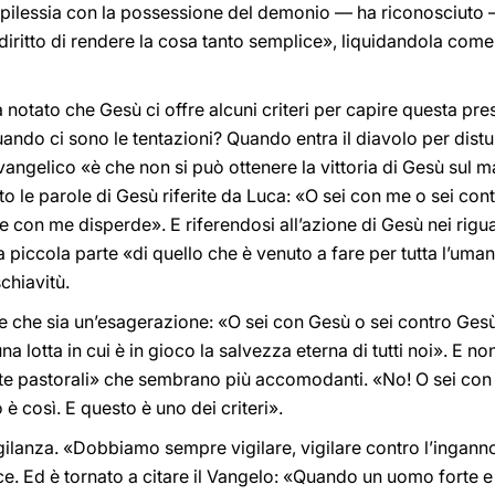
pilessia con la possessione del demonio — ha riconosciuto —
iritto di rendere la cosa tanto semplice», liquidandola come s
 notato che Gesù ci offre alcuni criteri per capire questa p
uando ci sono le tentazioni? Quando entra il diavolo per distur
evangelico «è che non si può ottenere la vittoria di Gesù sul m
ato le parole di Gesù riferite da Luca: «O sei con me o sei con
e con me disperde». E riferendosi all’azione di Gesù nei rigua
na piccola parte «di quello che è venuto a fare per tutta l’uman
chiavitù.
e che sia un’esagerazione: «O sei con Gesù o sei contro Gesù
a lotta in cui è in gioco la salvezza eterna di tutti noi». E no
te pastorali» che sembrano più accomodanti. «No! O sei con 
è così. E questo è uno dei criteri».
vigilanza. «Dobbiamo sempre vigilare, vigilare contro l’ingann
ce. Ed è tornato a citare il Vangelo: «Quando un uomo forte e