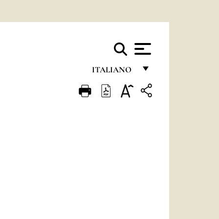
ITALIANO
FRANÇAIS
ENGLISH
ITALIANO
PORTUGUÊS
ESPAÑOL
DEUTSCH
POLSKI