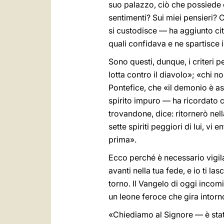
suo palazzo, ciò che possiede è
sentimenti? Sui miei pensieri? 
si custodisce — ha aggiunto cita
quali confidava e ne spartisce i
Sono questi, dunque, i criteri 
lotta contro il diavolo»; «chi n
Pontefice, che «il demonio è as
spirito impuro — ha ricordato c
trovandone, dice: ritornerò nell
sette spiriti peggiori di lui, v
prima».
Ecco perché è necessario vigila
avanti nella tua fede, e io ti las
torno. Il Vangelo di oggi incom
un leone feroce che gira intorn
«Chiediamo al Signore — è stata