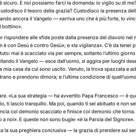
 sicuro. E noi possiamo farci la domanda: io vigilo su di me
Custodisco il tesoro della grazia? Custodisco la presenza del
ndo ancora il Vangelo — «arriva uno che è più forte, lo vince,
l bottino».
per rispondere alle sfide poste dalla presenza del diavolo ne
on è con Gesù è contro Gesù»; e «la vigilanza». C’è da tener p
tuto: mai è scacciato via per sempre, soltanto l’ultimo giorn
itando il Vangelo — esce dall’uomo, si aggira per luoghi des
a mia casa da cui sono uscito. Venuto, la trova spazzata e ado
i entrano e prendono dimora; e l’ultima condizione di quell’uo
re. «La sua strategia — ha avvertito Papa Francesco — è questa
cio, ti lascio tranquillo. Ma poi, quando ti sei abituato e non sei
incia col demonio scacciato e finisce col demonio che torna.
o a noi». E queste non sono bugie: «è la Parola del Signore».
 la sua preghiera conclusiva — la grazia di prendere sul ser