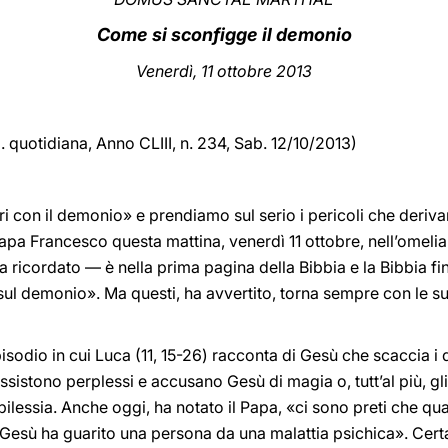
Come si sconfigge il demonio
Vener
dì, 11 ottobre 2013
d. quotidiana,
Anno CLIII, n. 234, Sab. 12/10/2013)
i con il demonio» e prendiamo sul serio i pericoli che deriv
 Francesco questa mattina, venerdì 11 ottobre, nell’omelia
ricordato — è nella prima pagina della Bibbia e la Bibbia fi
 sul demonio». Ma questi, ha avvertito, torna sempre con le su
isodio in cui Luca (11, 15-26) racconta di Gesù che scaccia i 
sistono perplessi e accusano Gesù di magia o, tutt’al più, gl
pilessia. Anche oggi, ha notato il Papa, «ci sono preti che 
: Gesù ha guarito una persona da una malattia psichica». Cer