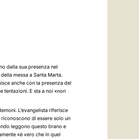
العربيّة
中文
LATINE
ano dalla sua presenza nel
 della messa a Santa Marta.
nisce anche con la presenza del
e tentazioni. E sta a noi «non
demoni. L’evangelista riferisce
i riconoscono di essere solo un
quando leggono questo brano e
tamente «è vero che in quel