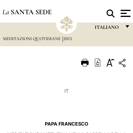
La
SANTA SEDE
ITALIANO
MEDITAZIONI QUOTIDIANE
2013
FRANÇAIS
ENGLISH
ITALIANO
PORTUGUÊS
ESPAÑOL
IT
DEUTSCH
POLSKI
العربيّة
PAPA FRANCESCO
中文