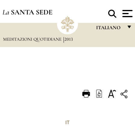
La
SANTA SEDE
ITALIANO
MEDITAZIONI QUOTIDIANE
2013
FRANÇAIS
ENGLISH
ITALIANO
PORTUGUÊS
ESPAÑOL
DEUTSCH
POLSKI
العربيّة
IT
中文