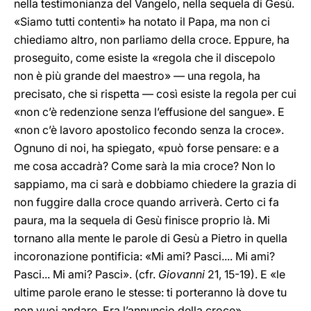
nella testimonianza del Vangelo, nella sequela di Gesù.
«Siamo tutti contenti» ha notato il Papa, ma non ci
chiediamo altro, non parliamo della croce. Eppure, ha
proseguito, come esiste la «regola che il discepolo
non è più grande del maestro» — una regola, ha
precisato, che si rispetta — così esiste la regola per cui
«non c’è redenzione senza l’effusione del sangue». E
«non c’è lavoro apostolico fecondo senza la croce».
Ognuno di noi, ha spiegato, «può forse pensare: e a
me cosa accadrà? Come sarà la mia croce? Non lo
sappiamo, ma ci sarà e dobbiamo chiedere la grazia di
non fuggire dalla croce quando arriverà. Certo ci fa
paura, ma la sequela di Gesù finisce proprio là. Mi
tornano alla mente le parole di Gesù a Pietro in quella
incoronazione pontificia: «Mi ami? Pasci.... Mi ami?
Pasci... Mi ami? Pasci». (cfr.
Giovanni
21, 15-19). E «le
ultime parole erano le stesse: ti porteranno là dove tu
non vuoi andare. Era l’annuncio della croce».