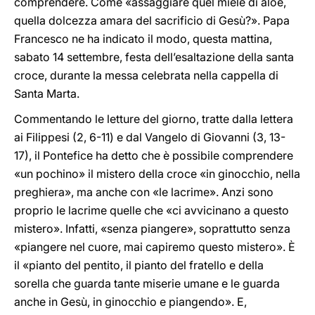
comprendere. Come «assaggiare quel miele di aloe,
quella dolcezza amara del sacrificio di Gesù?». Papa
Francesco ne ha indicato il modo, questa mattina,
sabato 14 settembre, festa dell’esaltazione della santa
croce, durante la messa celebrata nella cappella di
Santa Marta.
Commentando le letture del giorno, tratte dalla lettera
ai Filippesi (2, 6-11) e dal Vangelo di Giovanni (3, 13-
17), il Pontefice ha detto che è possibile comprendere
«un pochino» il mistero della croce «in ginocchio, nella
preghiera», ma anche con «le lacrime». Anzi sono
proprio le lacrime quelle che «ci avvicinano a questo
mistero». Infatti, «senza piangere», soprattutto senza
«piangere nel cuore, mai capiremo questo mistero». È
il «pianto del pentito, il pianto del fratello e della
sorella che guarda tante miserie umane e le guarda
anche in Gesù, in ginocchio e piangendo». E,