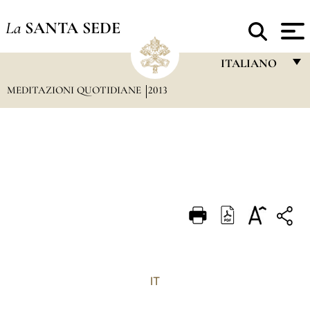
La
SANTA SEDE
ITALIANO
MEDITAZIONI QUOTIDIANE
2013
FRANÇAIS
ENGLISH
ITALIANO
PORTUGUÊS
ESPAÑOL
DEUTSCH
POLSKI
العربيّة
IT
中文