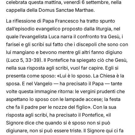
celebrata questa mattina, venerdì 6 settembre, nella
cappella della Domus Sanctae Marthae.
La riflessione di Papa Francesco ha tratto spunto
dall’episodio evangelico proposto dalla liturgia, nel
quale l’evangelista Luca narra il confronto tra Gesù, i
farisei e gli scribi sul fatto che i discepoli che sono con
lui mangiano e bevono mentre gli altri fanno digiuno
(
Luca
5, 33-39). Il Pontefice ha spiegato ciò che Gesù,
nella sua risposta agli scribi, vuol far capire. Egli si
presenta come sposo: «Lui è lo sposo. La Chiesa è la
sposa. E nel Vangelo — ha precisato il Papa — tante
volte questa immagine ritorna: le vergini prudenti che
aspettano lo sposo con le lampade accese; la festa
che fa il padre per le nozze del figlio». Con la sua
risposta agli scribi, ha precisato il Pontefice, «il
Signore dice che quando si è sposo non si può
digiunare, non si può essere triste. Il Signore qui ci fa