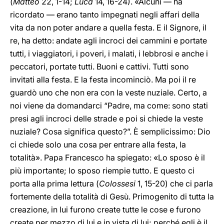
(
Matteo
22, 1-14;
Luca
14, 16-24). «Alcuni — ha
ricordato — erano tanto impegnati negli affari della
vita da non poter andare a quella festa. E il Signore, il
re, ha detto: andate agli incroci dei cammini e portate
tutti, i viaggiatori, i poveri, i malati, i lebbrosi e anche i
peccatori, portate tutti. Buoni e cattivi. Tutti sono
invitati alla festa. E la festa incominciò. Ma poi il re
guardò uno che non era con la veste nuziale. Certo, a
noi viene da domandarci “Padre, ma come: sono stati
presi agli incroci delle strade e poi si chiede la veste
nuziale? Cosa significa questo?”. È semplicissimo: Dio
ci chiede solo una cosa per entrare alla festa, la
totalità». Papa Francesco ha spiegato: «Lo sposo è il
più importante; lo sposo riempie tutto. E questo ci
porta alla prima lettura (
Colossesi
1, 15-20) che ci parla
fortemente della totalità di Gesù. Primogenito di tutta la
creazione, in lui furono create tutte le cose e furono
create per mezzo di lui e in vista di lui; perché egli è il