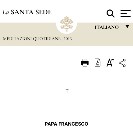
La
SANTA SEDE
ITALIANO
MEDITAZIONI QUOTIDIANE
2013
FRANÇAIS
ENGLISH
ITALIANO
PORTUGUÊS
ESPAÑOL
IT
DEUTSCH
POLSKI
العربيّة
PAPA FRANCESCO
中文